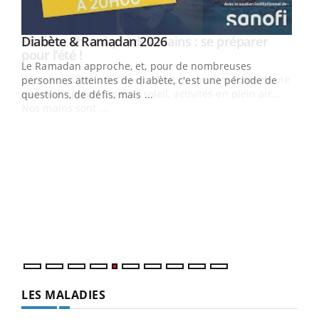
Youtube
Diabète & Ramadan 2026
Youtube
Le Ramadan approche, et, pour de nombreuses
vie !
personnes atteintes de diabète, c'est une période de
…
questions, de défis, mais ...
Un 
You
à l
Un é
mati
numé
LES MALADIES