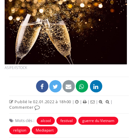
ASIFE/ISTOCK
Publié le 02.01.2022 à 18h00
|
|
|
|
|
Commenter
Mots clés :
alcool
festival
guerre du Vietnam
religion
Mediapart