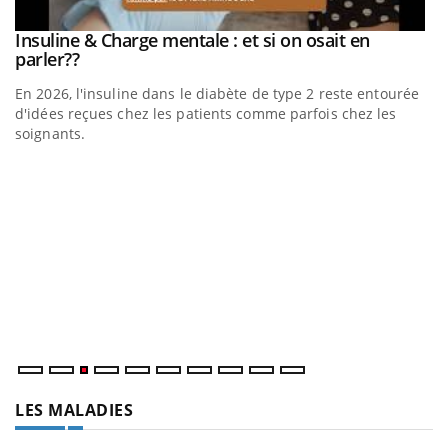
be
Insuline & Charge mentale : et si on osait en
Youtube
Youtube
parler??
En 2026, l'insuline dans le diabète de type 2 reste entourée
a
d'idées reçues chez les patients comme parfois chez les
soignants.
E
Yo
l’
L'
Va
ma
LES MALADIES