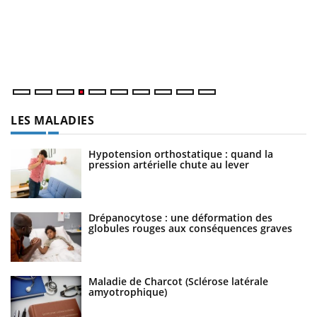
L
at
dé
LES MALADIES
Hypotension orthostatique : quand la
pression artérielle chute au lever
Drépanocytose : une déformation des
globules rouges aux conséquences graves
Maladie de Charcot (Sclérose latérale
amyotrophique)