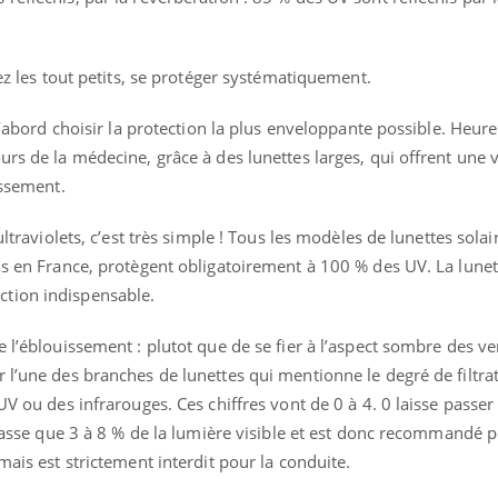
hez les tout petits, se protéger systématiquement.
 d’abord choisir la protection la plus enveloppante possible. Heu
urs de la médecine, grâce à des lunettes larges, qui offrent une 
issement.
ultraviolets, c’est très simple ! Tous les modèles de lunettes solai
us en France, protègent obligatoirement à 100 % des UV. La lunet
ction indispensable.
 l’éblouissement : plutot que de se fier à l’aspect sombre des ver
 l’une des branches de lunettes qui mentionne le degré de filtrat
UV ou des infrarouges. Ces chiffres vont de 0 à 4. 0 laisse passe
e passe que 3 à 8 % de la lumière visible et est donc recommandé p
mais est strictement interdit pour la conduite.