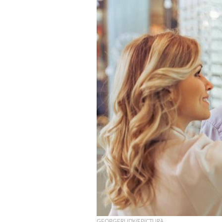
Fortes chaleurs :
pourquoi le risque de
noyade grimpe-t-il ?
Le Viagra pourrait-il
freiner la propagation du
cancer ?
Pourquoi manger moins
de protéines pourrait
finalement être bénéfique
GEORGERUDY/EPICTURA