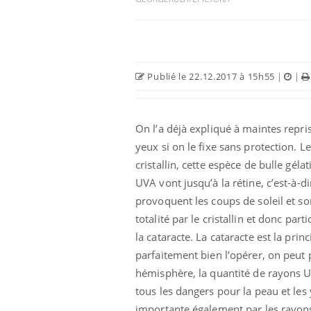
Car
You
pré
Publié le 22.12.2017 à 15h55
|
|
Fati
mêm
care
...
On l’a déjà expliqué à maintes repris
Eczéma Chronique des Mains :
Youtube
Youtube
expliquer ma maladie
yeux si on le fixe sans protection. L
cristallin, cette espèce de bulle gél
Il y a des sujets qui sont faciles à aborder...
UVA vont jusqu’à la rétine, c’est-à-d
d'autres non ! D'un côté, poser des
questions sur la maladie d'un proche c'est
provoquent les coups de soleil et s
montrer ...
totalité par le cristallin et donc part
la cataracte. La cataracte est la pri
parfaitement bien l’opérer, on peut 
hémisphère, la quantité de rayons UV
tous les dangers pour la peau et les 
importante également par les rayons r