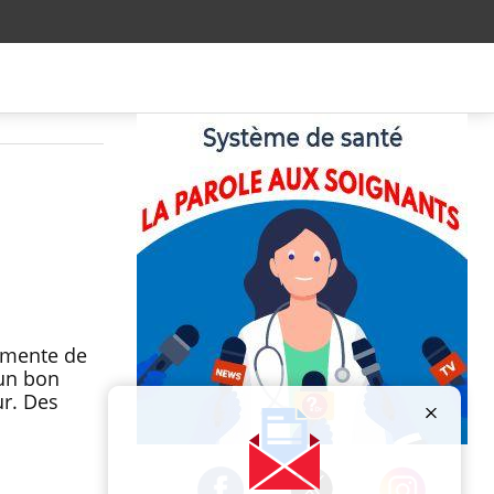
ugmente de
 un bon
ur. Des
Publicité