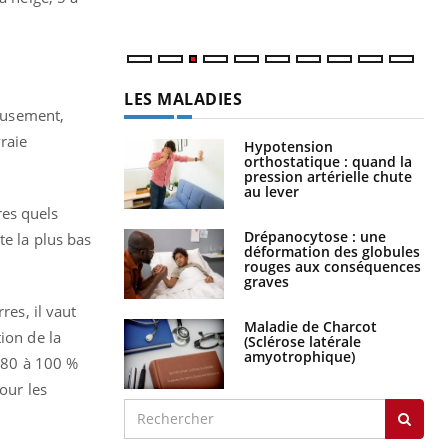
LES MALADIES
reusement,
vraie
Hypotension
orthostatique : quand la
pression artérielle chute
au lever
res quels
Drépanocytose : une
te la plus bas
déformation des globules
rouges aux conséquences
graves
res, il vaut
Maladie de Charcot
ion de la
(Sclérose latérale
amyotrophique)
r 80 à 100 %
our les