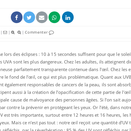
ence en fer : comprendre pour
tube
Youtube
venir
|
|
|
Commenter
gue, irritabilité, brouillard mental ou
e alopécie… Les symptômes de la
nce en fer sont multiples ce qui la rend
e lors des éclipses : 10 à 15 secondes suffisent pour que le soleil
es UVA sont les plus dangereux. Chez les adultes, ils atteignent d
atineuse parfaitement transparente contenue dans l’œil. Chez les e
ire le fond de l’œil, ce qui est plus problématique. Quant aux UVB
ont également responsables de cancers de la peau, ils sont absor
icipent aussi à la création de l’opacification de cette partie de l’œil
ncipale cause de malvoyance des personnes âgées. Si l’on sait auj
par contre la prévenir en protégeant les yeux. Or l’été, dans notr
 est très importante, surtout entre 12 heures et 16 heures, les
yeux. Mais ce n’est pas tout : notre œil reçoit une quantité d’UV 
éfléchis, par la réverbération : 85 % des UV sont réfléchis par l