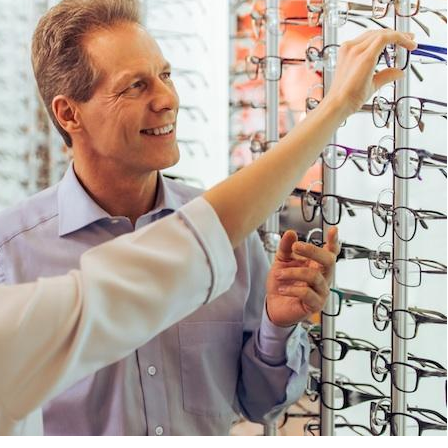
Grossesse et chaleur : ce
que dit la science
Le smartphone nuit-il à
l'apprentissage de la
lecture ?
Mordue par une tique en
vacances, elle reste dans
le coma pendant 42 jours