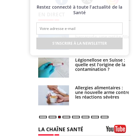
Restez connecté à toute l’actualité de la
Twitter
Facebook
Instagram
Santé
EN DIRECT
Mordue par un
Comment gérer le
barracuda, une petite fille
sommeil des enfants en
secourue grâce à un
vacances ?
S'INSCRIRE À LA NEWSLETTER
réflexe essentiel
Légionellose en Suisse :
Bilan prévention : ce que
quelle est l’origine de la
les kinés pourront
contamination ?
bientôt faire
Allergies alimentaires :
TDAH : quel est ce
une nouvelle arme contre
traitement autorisé aux
les réactions sévères
États-Unis ?
LA CHAÎNE SANTÉ
Youtube