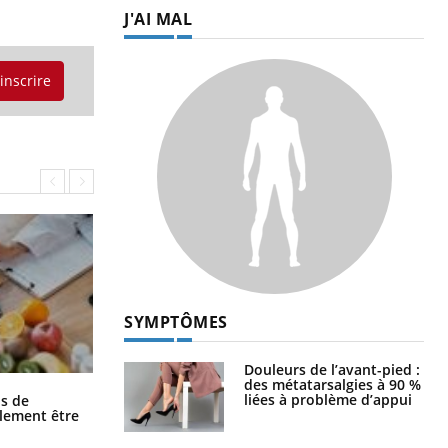
J'AI MAL
'inscrire
SYMPTÔMES
Douleurs de l’avant-pied :
des métatarsalgies à 90 %
Grossesse et chaleur : ce que dit la
liées à problème d’appui
s de
science
alement être