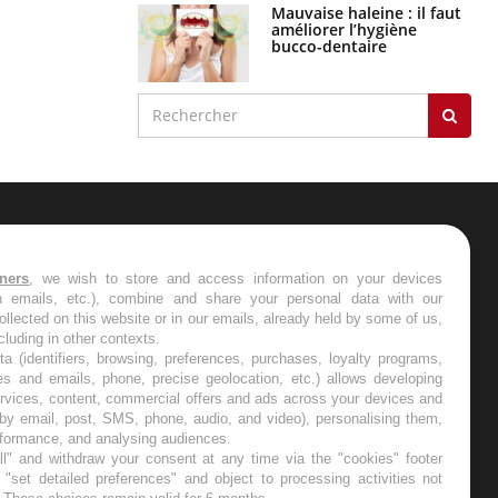
Mauvaise haleine : il faut
améliorer l’hygiène
bucco-dentaire
ER
tners
, we wish to store and access information on your devices
in emails, etc.), combine and share your personal data with our
s les semaines les meilleures
ollected on this website or in our emails, already held by some of us,
ncluding in other contexts.
ta (identifiers, browsing, preferences, purchases, loyalty programs,
es and emails, phone, precise geolocation, etc.) allows developing
ervices, content, commercial offers and ads across your devices and
 by email, post, SMS, phone, audio, and video), personalising them,
RE
rformance, and analysing audiences.
l" and withdraw your consent at any time via the "cookies" footer
"set detailed preferences" and object to processing activities not