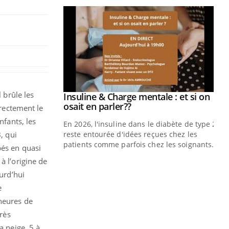
 brûle les
Insuline & Charge mentale : et si on
Youtube
Youtube
osait en parler??
irectement le
nfants, les
En 2026, l'insuline dans le diabète de type 2
, qui
reste entourée d'idées reçues chez les
patients comme parfois chez les soignants.
bés en quasi
 à l’origine de
Eczéma Chronique des Mains : se
Di
Youtube
You
Youtube
préparer pour l’été !
ourd’hui
Le 
e
L'été arrive… et avec lui, un tout nouveau
nom
 heures de
rythme de vie ! Vacances, plage, piscine,
dia
soleil, activités en plein air… Nos mains
défi
très
sont ...
a neige, 5 à