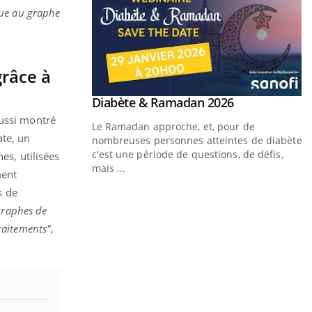
que au graphe
grâce à
Youtube
 Mains : se
Diabète & Ramadan 2026
Youtube
outube
aussi montré
Le Ramadan approche, et, pour de
ate, un
 un tout nouveau
nombreuses personnes atteintes de diabète,
plage, piscine,
c'est une période de questions, de défis,
es, utilisées
 air… Nos mains sont
mais ...
ment
s de
Y
f
graphes de
raitements"
,
U
i
l
p