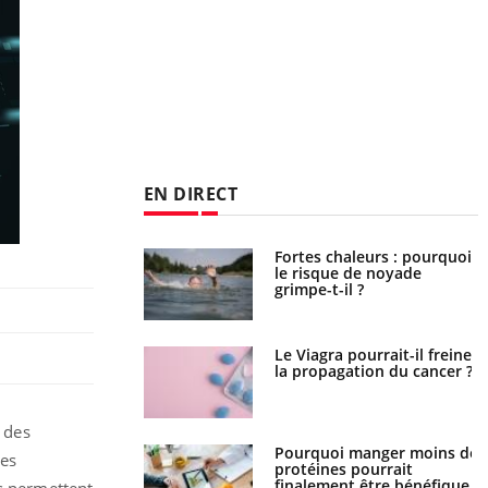
EN DIRECT
e empêche-t-elle de
Fortes chaleurs : pourquoi
a nuit ?
le risque de noyade
grimpe-t-il ?
 fin du comprimé
Le Viagra pourrait-il freiner
 jours se profile-t-
la propagation du cancer ?
n ?
, des
i votre ventre
Pourquoi manger moins de
les
il les premiers
protéines pourrait
 vos vacances ?
finalement être bénéfique
ls permettent