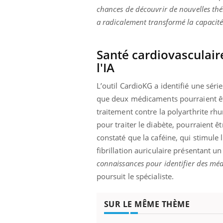
chances de découvrir de nouvelles thé
a radicalement transformé la capacit
Santé cardiovasculair
l'IA
ins :
Carence en fer : comprendre pour
Insu
Youtube
Yout
tube
Youtube
prévenir
osai
L’outil CardioKG a identifié une sér
que deux médicaments pourraient être
es à aborder...
Fatigue, irritabilité, brouillard mental ou
En 20
er des questions
même alopécie… Les symptômes de la
reste
traitement contre la polyarthrite rhum
st montrer ...
carence en fer sont multiples ce qui la rend
patie
pour traiter le diabète, pourraient ê
...
constaté que la caféine, qui stimule l
fibrillation auriculaire présentant un 
connaissances pour identifier des méd
poursuit le spécialiste.
SUR LE MÊME THÈME