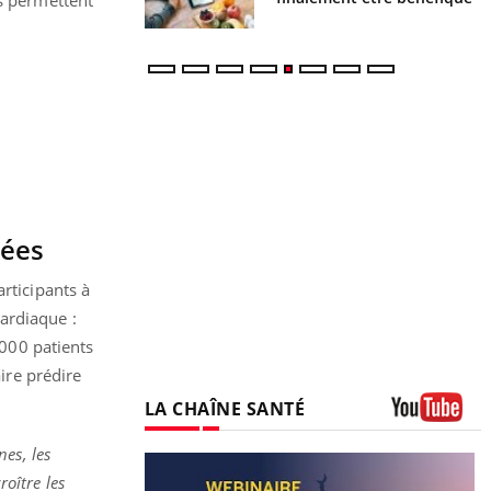
nées
articipants à
ardiaque :
.000 patients
aire prédire
LA CHAÎNE SANTÉ
Youtube
es, les
oître les