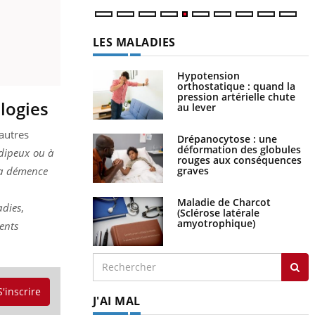
LES MALADIES
Hypotension
orthostatique : quand la
pression artérielle chute
ologies
au lever
autres
Drépanocytose : une
déformation des globules
dipeux ou à
rouges aux conséquences
 la démence
graves
Maladie de Charcot
adies
,
(Sclérose latérale
amyotrophique)
ents
S'inscrire
J'AI MAL