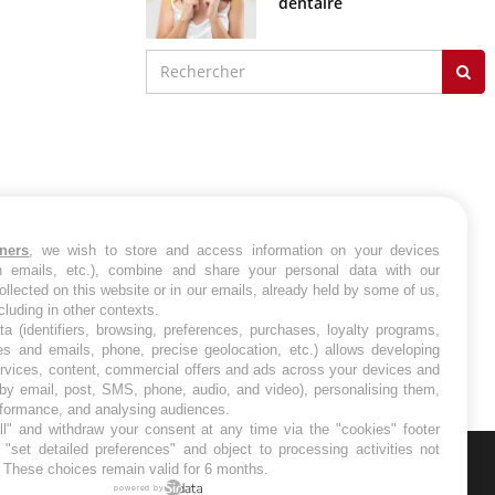
dentaire
tners
, we wish to store and access information on your devices
in emails, etc.), combine and share your personal data with our
ollected on this website or in our emails, already held by some of us,
ncluding in other contexts.
ta (identifiers, browsing, preferences, purchases, loyalty programs,
es and emails, phone, precise geolocation, etc.) allows developing
ervices, content, commercial offers and ads across your devices and
 by email, post, SMS, phone, audio, and video), personalising them,
rformance, and analysing audiences.
l" and withdraw your consent at any time via the "cookies" footer
"set detailed preferences" and object to processing activities not
. These choices remain valid for 6 months.
ER
powered by