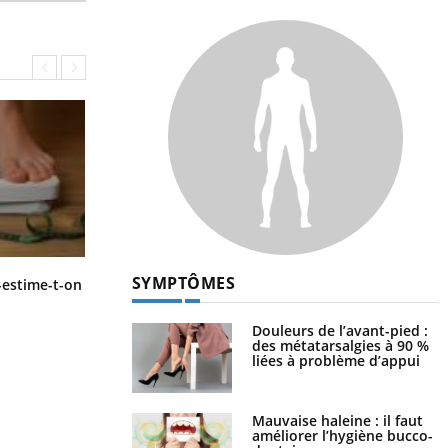
Régimes cétogènes : un risque de
SYMPTÔMES
-estime-t-on
cancer de l’intestin grêle
Douleurs de l’avant-pied :
des métatarsalgies à 90 %
liées à problème d’appui
Mauvaise haleine : il faut
améliorer l’hygiène bucco-