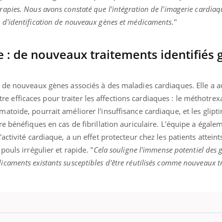
rapies. Nous avons constaté que l'intégration de l'imagerie cardia
é d'identification de nouveaux gènes et médicaments
."
e : de nouveaux traitements identifiés 
line & Charge mentale : et si on
Eczéma Chronique des
ube
Youtube
Youtube
Y
t en parler??
préparer pour l’été !
ie de nouveaux gènes associés à des maladies cardiaques. Elle a 
 efficaces pour traiter les affections cardiaques : le méthotrex
26, l'insuline dans le diabète de type 2
L'été arrive… et avec lui,
 entourée d'idées reçues chez les
rythme de vie ! Vacances, 
atoïde, pourrait améliorer l'insuffisance cardiaque, et les gliptin
nts comme parfois chez les soignants.
soleil, activités en plein
tre bénéfiques en cas de fibrillation auriculaire. L'équipe a égale
...
'activité cardiaque, a un effet protecteur chez les patients atteint
pouls irrégulier et rapide. "
Cela souligne l'immense potentiel des 
icaments existants susceptibles d'être réutilisés comme nouveaux t