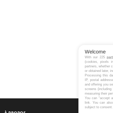
Welcome
With our 225
par
(cookies, pixels 
partners, whether c
or obtained later, i
Processing this da
IP, postal address
and offering you s
screens (including
measuring their pe
You can "accept al
link
. You can also 
subject to consent
À PROPOS
NEWSLETT