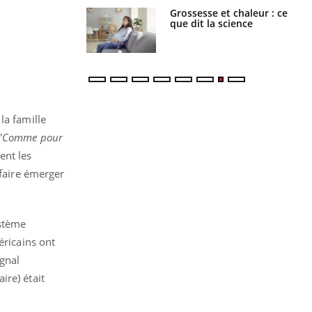
e et chaleur : ce
Mordue par un
la science
barracuda, une petite fille
secourue grâce à un
réflexe essentiel
la famille
"Comme pour
ment les
 faire émerger
ystème
éricains ont
gnal
ire) était