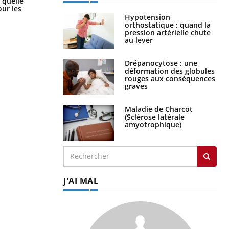
 quelle
les meilleurs exercices physiques ?
ur les
Hypotension
orthostatique : quand la
pression artérielle chute
au lever
Drépanocytose : une
déformation des globules
rouges aux conséquences
graves
Maladie de Charcot
(Sclérose latérale
amyotrophique)
J'AI MAL