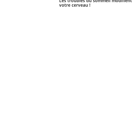
Les troubles du sommeil modifient
votre cerveau !