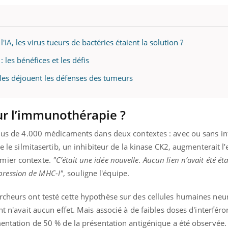
 l'IA, les virus tueurs de bactéries étaient la solution ?
les bénéfices et les défis
es déjouent les défenses des tumeurs
ur l’immunothérapie ?
 plus de 4.000 médicaments dans deux contextes : avec ou sans in
ue le silmitasertib, un inhibiteur de la kinase CK2, augmenterait l
mier contexte.
"C’était une idée nouvelle. Aucun lien n’avait été ét
expression de MHC-I"
, souligne l'équipe.
rcheurs ont testé cette hypothèse sur des cellules humaines ne
nt n'avait aucun effet. Mais associé à de faibles doses d'interféron
mentation de 50 % de la présentation antigénique a été observée.