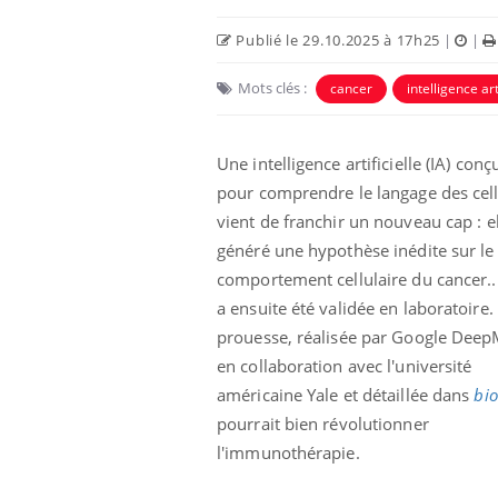
Publié le 29.10.2025 à 17h25
|
|
Mots clés :
cancer
intelligence art
Une intelligence artificielle (IA) conç
pour comprendre le langage des cell
vient de franchir un nouveau cap : el
généré une hypothèse inédite sur le
comportement cellulaire du cancer..
a ensuite été validée en laboratoire.
 connectés :
Les médicaments GLP-1
le travail
protègent-ils aussi les os
prouesse, réalisée par Google Dee
de plus en plus
?
en collaboration avec l'université
soirées
américaine Yale et détaillée dans
bio
olorectal : une
Cytomégalovirus : ce qui
pourrait bien révolutionner
e simple aurait
change dans la prise en
a donne au Pays
charge des femmes
l'immunothérapie.
enceintes