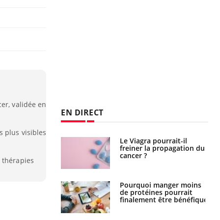
er, validée en
EN DIRECT
 plus visibles
a pourrait-il
Le smartphone nuit-il à
la propagation du
l'apprentissage de la
lecture ?
 thérapies
i manger moins
Mordue par une tique en
éines pourrait
vacances, elle reste dans
ent être bénéfique
le coma pendant 42 jours