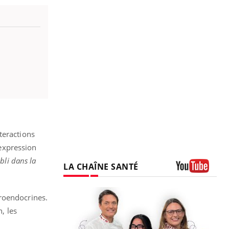
teractions
’expression
abli dans la
LA CHAÎNE SANTÉ
Youtube
uroendocrines.
, les