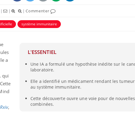
|
|
|
Commenter
ificielle
système immunitaire
ue
L'ESSENTIEL
ules
le a
Une IA a formulé une hypothèse inédite sur le canc
laboratoire.
. qui
Elle a identifié un médicament rendant les tumeurs
 Cette
VIH : la fin du comprimé
Le Viagr
au système immunitaire.
tous les jours se profile-t-
freiner 
pMind
elle enfin ?
cancer ?
Cette découverte ouvre une voie pour de nouvelles
combinées.
Rxiv
,
Pourquoi votre ventre
Pourquo
gâche-t-il les premiers
de prot
jours de vos vacances ?
finalem