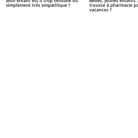
Mon enfant est-il trop sensible ou
Bébés, jeunes enfants :
simplement très empathique ?
trousse à pharmacie po
vacances ?