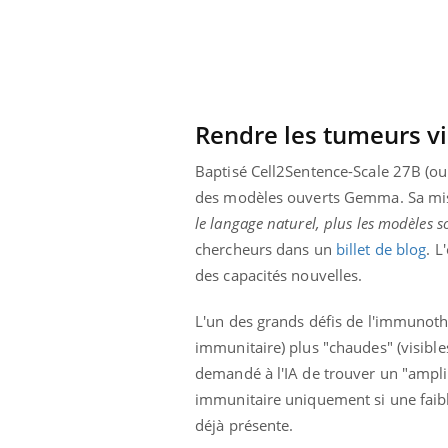
unya, dengue,
La sieste empêche-t-elle
e : que se passe-
de dormir la nuit ?
 le sud de la
Rendre les tumeurs v
Baptisé Cell2Sentence-Scale 27B (ou 
des modèles ouverts Gemma. Sa missi
le langage naturel, plus les modèles 
chercheurs dans un
billet de blog
. L
des capacités nouvelles.
L'un des grands défis de l'immunothé
immunitaire) plus "chaudes" (visible
demandé à l'IA de trouver un "ampli
immunitaire uniquement si une faible
déjà présente.