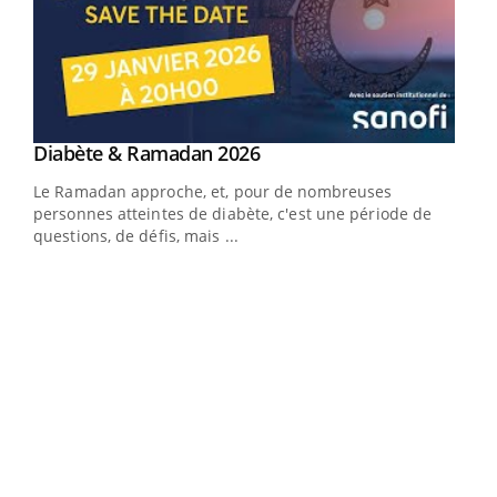
Youtube
Diabète & Ramadan 2026
Un « jumeau numérique » pour faciliter l’accès
Youtube
Youtube
Youtube
à la médecine préventive
Le Ramadan approche, et, pour de nombreuses
Un établissement lié à un groupe mutualiste innove en
personnes atteintes de diabète, c'est une période de
matière de bilan de santé : l'utilisation d'un « jumeau
questions, de défis, mais ...
numérique » permet ...
COU
You
Coup
vous
épis