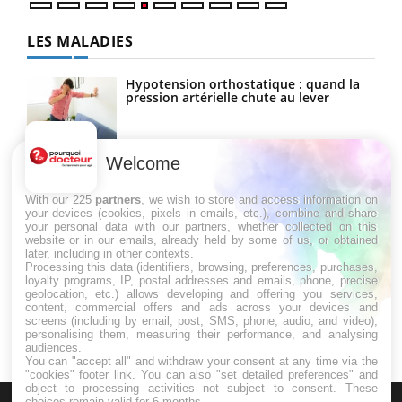
LES MALADIES
Hypotension orthostatique : quand la
pression artérielle chute au lever
Welcome
Drépanocytose : une déformation des
globules rouges aux conséquences
graves
With our 225
partners
, we wish to store and access information on
your devices (cookies, pixels in emails, etc.), combine and share
your personal data with our partners, whether collected on this
website or in our emails, already held by some of us, or obtained
Maladie de Charcot (Sclérose latérale
later, including in other contexts.
amyotrophique)
Processing this data (identifiers, browsing, preferences, purchases,
loyalty programs, IP, postal addresses and emails, phone, precise
geolocation, etc.) allows developing and offering you services,
content, commercial offers and ads across your devices and
screens (including by email, post, SMS, phone, audio, and video),
personalising them, measuring their performance, and analysing
audiences.
You can "accept all" and withdraw your consent at any time via the
"cookies" footer link
. You can also "set detailed preferences" and
object to processing activities not subject to consent. These
choices remain valid for 6 months.