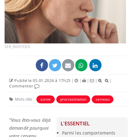
SEB_RA/ISTOCK
Publié le 05.01.2026 à 17h25
|
|
|
|
|
Commenter
Mots clés :
survie
procrastination
cerveau
"Vous êtes-vous déjà
L'ESSENTIEL
demandé pourquoi
Parmi les comportements
votre cerveau