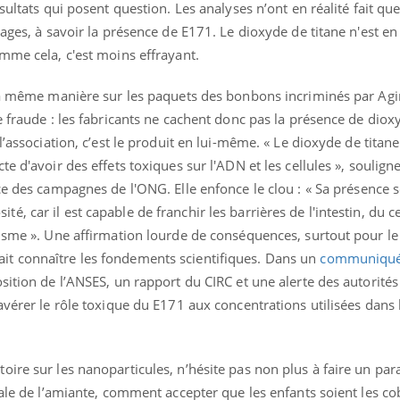
sultats qui posent question. Les analyses n’ont en réalité fait qu
ages, à savoir la présence de E171. Le dioxyde de titane n'est en 
mme cela, c'est moins effrayant.
 la même manière sur les paquets des bonbons incriminés par Agi
e fraude : les fabricants ne cachent donc pas la présence de diox
l’association, c’est le produit en lui-même. « Le dioxyde de titane
e d'avoir des effets toxiques sur l'ADN et les cellules », soulig
éma Chronique des Mains :
Carence en fer : com
tube
Youtube
Youtube
Youtube
liquer ma maladie
prévenir
e des campagnes de l'ONG. Elle enfonce le clou : « Sa présence 
, car il est capable de franchir les barrières de l'intestin, du c
 a des sujets qui sont faciles à aborder...
Fatigue, irritabilité, brou
nisme ». Une affirmation lourde de conséquences, surtout pour le
tres non ! D'un côté, poser des
même alopécie… Les sym
tions sur la maladie d'un proche c'est
carence en fer sont multi
t connaître les fondements scientifiques. Dans un
communiqu
rer ...
...
sition de l’ANSES, un rapport du CIRC et une alerte des autorités
avérer le rôle toxique du E171 aux concentrations utilisées dans 
ire sur les nanoparticules, n’hésite pas non plus à faire un para
dale de l’amiante, comment accepter que les enfants soient les c