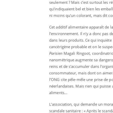
seulement ? Mais c’est surtout les ré
qu’indiquaient bel et bien les emball
ni moins qu'un colorant, mais dit co
Cet additif alimentaire apparaît de
l’environnement. Il n'y a donc pas d
dans leurs produits. Ce qui inquiète 
cancérigène probable et on le suspect
Ecz
You
exp
Parisien
Magali Ringoot, coordinatric
nanométrique augmente sa dangerosité
Il y
reins et de s'accumuler dans l'orga
d'au
ques
consommateur, mais dont on aimerai
mont
l’ONG cite pêle-mêle une prise de po
néerlandaises. Mais rien qui puisse 
aliments...
L’association, qui demande un morato
scandale sanitaire : « Après le scan