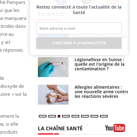
rché Pampers
Restez connecté à toute l’actualité de la
Twitter
Facebook
Instagram
i que les
Santé
EN DIRECT
n ne manquera
sticides dans
e et chaleur : ce
Mordue par un
oire au
la science
barracuda, une petite fille
secourue grâce à un
y ait
S'INSCRIRE À LA NEWSLETTER
réflexe essentiel
de réponses.
phone nuit-il à
Légionellose en Suisse :
tissage de la
quelle est l’origine de la
?
contamination ?
de
u dioxyde de
par une tique en
Allergies alimentaires :
, elle reste dans
une nouvelle arme contre
sive » sur la
 pendant 42 jours
les réactions sévères
vement la
, si elle
LA CHAÎNE SANTÉ
 produits
Youtube