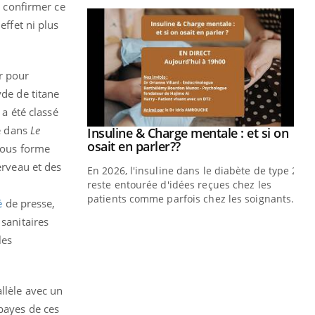
e confirmer ce
effet ni plus
r pour
yde de titane
 a été classé
ne dans
Le
prendre pour
Insuline & Charge mentale : et si on
Youtube
Youtube
osait en parler??
sous forme
erveau et des
illard mental ou
En 2026, l'insuline dans le diabète de type 2
ptômes de la
reste entourée d'idées reçues chez les
ples ce qui la rend
patients comme parfois chez les soignants.
é
de presse,
 sanitaires
Ec
You
pré
les
L'é
ryt
llèle avec un
sol
sont
obayes de ces