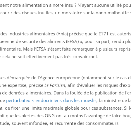
nt notre alimentation à notre insu ? N’ayant aucune utilité pou
ourir des risques inutiles, un moratoire sur la nano-malbouffe s
 des industries alimentaires (Ania) précise que le E171 est autoris
opéenne de sécurité des aliments (EFSA) a, pour sa part, rendu pl
limentaire. Mais l’EFSA s’étant faite remarquer à plusieurs repri
 cela ne soit effectivement pas très convaincant.
prises démarquée de l’Agence européenne (notamment sur le cas 
 une expertise, précise
Le Parisien
, afin d’évaluer les risques d’ex
e denrées alimentaires. Dans la foulée de la publication de l'
 de
perturbateurs endocriniens dans les mueslis
, la ministre de l
 de fixer une limite maximale globale pour ces substances. Si 
rait que les alertes des ONG ont au moins l’avantage de faire bou
uiétude, souvent infondée, et récurrente des consommateurs.