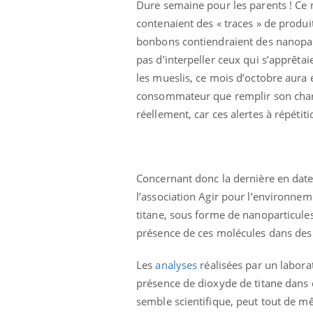
Dure semaine pour les parents ! Ce 
contenaient des « traces » de produi
bonbons contiendraient des nanopart
pas d’interpeller ceux qui s’apprêtaie
les mueslis, ce mois d’octobre aura é
consommateur que remplir son chariot
réellement, car ces alertes à répéti
Concernant donc la dernière en dat
l’association Agir pour l’environnem
titane, sous forme de nanoparticules
présence de ces molécules dans de
Les
analyses
réalisées par un labora
présence de dioxyde de titane dans d
semble scientifique, peut tout de mêm