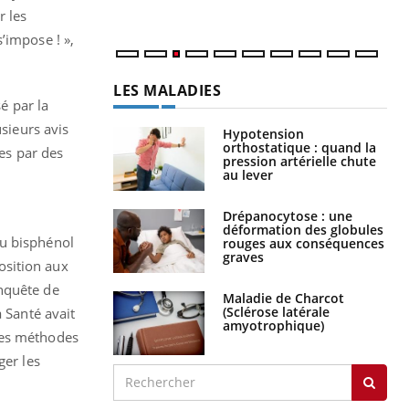
r les
’impose ! »,
LES MALADIES
é par la
usieurs avis
Hypotension
orthostatique : quand la
ses par des
pression artérielle chute
au lever
Drépanocytose : une
déformation des globules
du bisphénol
rouges aux conséquences
graves
position aux
enquête de
Maladie de Charcot
(Sclérose latérale
a Santé avait
amyotrophique)
les méthodes
ger les