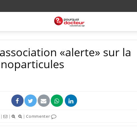
ssociation «alerte» sur la
noparticules
|
|
|
Commenter