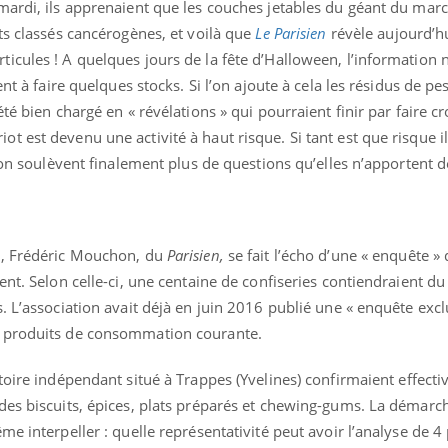
mardi, ils apprenaient que les couches jetables du géant du ma
ts classés cancérogènes, et voilà que
Le Parisien
révèle aujourd’hu
icules ! A quelques jours de la fête d’Halloween, l’informatio
nt à faire quelques stocks. Si l’on ajoute à cela les résidus de pe
Fortes chaleurs :
Grossess
té bien chargé en « révélations » qui pourraient finir par faire cr
pourquoi le risque de
que dit 
noyade grimpe-t-il ?
 est devenu une activité à haut risque. Si tant est que risque il 
tion soulèvent finalement plus de questions qu’elles n’apportent 
Le Viagra pourrait-il
Le smart
freiner la propagation du
l'appren
cancer ?
lecture 
e, Frédéric Mouchon, du
Parisien,
se fait l’écho d’une « enquête » 
ent. Selon celle-ci, une centaine de confiseries contiendraient d
Pourquoi manger moins
Mordue 
de protéines pourrait
vacances
. L’association avait déjà en juin 2016 publié une « enquête exclu
finalement être bénéfique
le coma
s produits de consommation courante.
toire indépendant situé à Trappes (Yvelines) confirmaient effecti
es biscuits, épices, plats préparés et chewing-gums. La démarche
e interpeller : quelle représentativité peut avoir l’analyse de 4