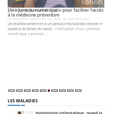
Un « jumeau numérique » pour faciliter l’accès
Youtube
Youtube
à la médecine préventive
Un établissement lié à un groupe mutualiste innove en
e
matière de bilan de santé : l'utilisation d'un « jumeau
numérique » permet ...
COU
You
Coup
vous
épis
LES MALADIES
Hypotension orthostatique : quand la