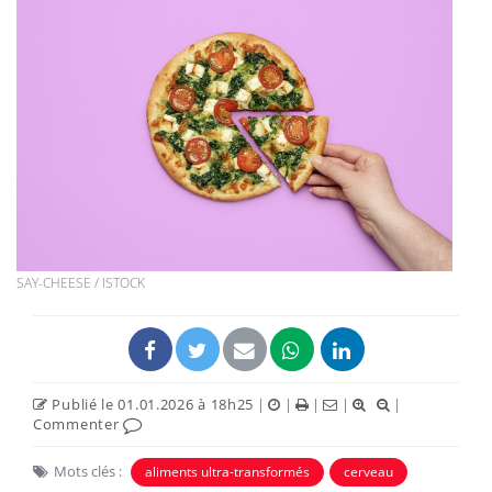
SAY-CHEESE / ISTOCK
Publié le 01.01.2026 à 18h25
|
|
|
|
|
Commenter
Mots clés :
aliments ultra-transformés
cerveau