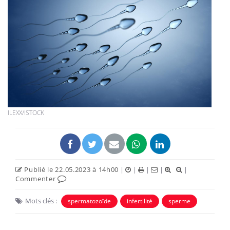
ILEXX/ISTOCK
Publié le 22.05.2023 à 14h00
|
|
|
|
|
Commenter
Mots clés :
spermatozoïde
infertilité
sperme