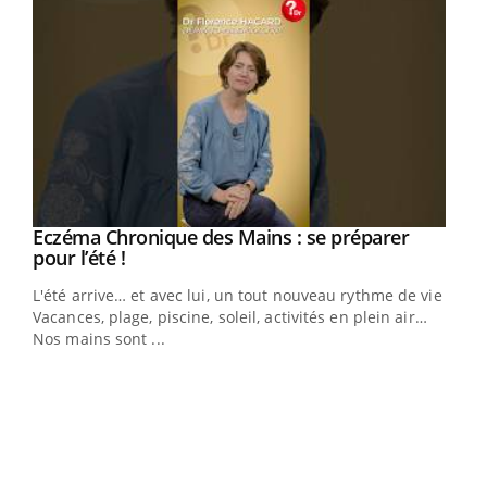
Eczéma Chronique des Mains : se préparer
Youtube
Youtube
pour l’été !
L'été arrive… et avec lui, un tout nouveau rythme de vie !
Vacances, plage, piscine, soleil, activités en plein air…
Nos mains sont ...
Dia
You
Le 
pers