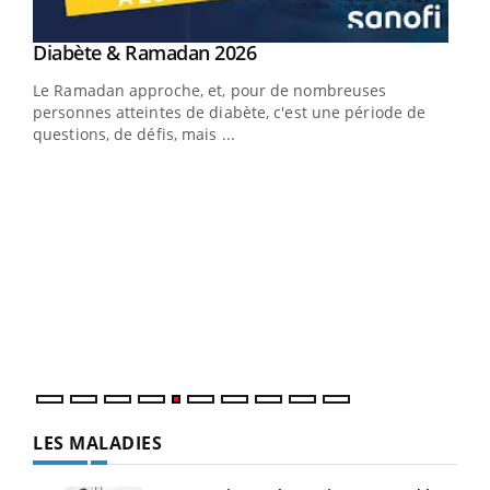
LA CHAÎNE SANTÉ
Youtube