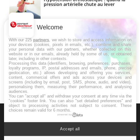
pression artérielle chute au lever
Welcome
Drépanocytose : une déformation des
globules rouges aux conséquences
graves
With our 225
partners
, we wish to store and access information on
your devices (cookies, pixels in emails, etc.), combine and share
your personal data with our partners, whether collected on this
website or in our emails, already held by some of us, or obtained
Maladie de Charcot (Sclérose latérale
later, including in other contexts.
amyotrophique)
Processing this data (identifiers, browsing, preferences, purchases,
loyalty programs, IP, postal addresses and emails, phone, precise
geolocation, etc.) allows developing and offering you services,
content, commercial offers and ads across your devices and
screens (including by email, post, SMS, phone, audio, and video),
personalising them, measuring their performance, and analysing
audiences.
You can "accept all" and withdraw your consent at any time via the
"cookies" footer link
. You can also "set detailed preferences" and
object to processing activities not subject to consent. These
choices remain valid for 6 months.
powered by
Accept all