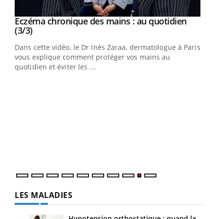
Youtube
al
Eczéma chronique des mains : au quotidien
Youtube
Youtube
(3/3)
au
Dans cette vidéo, le Dr Inès Zaraa, dermatologue à Paris,
,
vous explique comment protéger vos mains au
quotidien et éviter les ...
Ecz
You
(2/3
Une 
une 
une i
LES MALADIES
Hypotension orthostatique : quand la