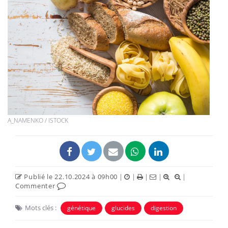
A_NAMENKO / ISTOCK
Publié le 22.10.2024 à 09h00
|
|
|
|
|
Commenter
Mots clés :
génétique
glucides
digestion