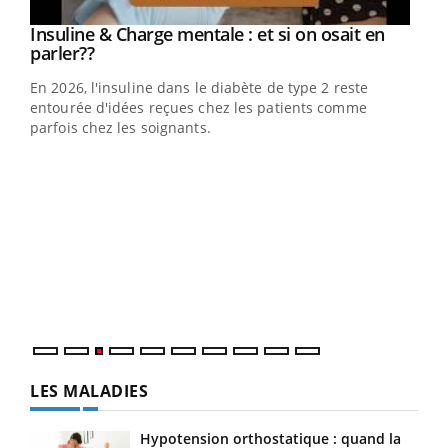
Youtube
Insuline & Charge mentale : et si on osait en
Youtube
Youtube
parler??
En 2026, l'insuline dans le diabète de type 2 reste
entourée d'idées reçues chez les patients comme
parfois chez les soignants.
Ecz
You
pour
L'ét
Vaca
Nos 
LES MALADIES
Hypotension orthostatique : quand la