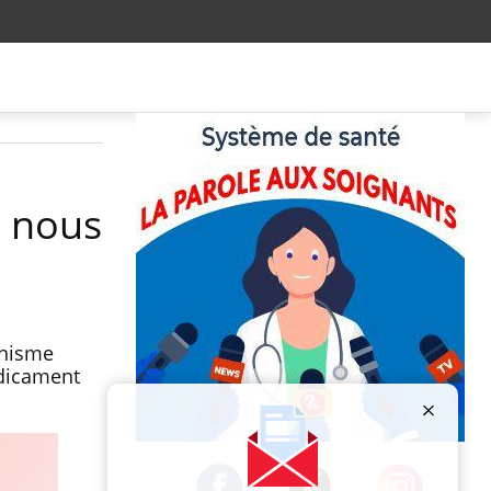
i nous
anisme
édicament
Publicité