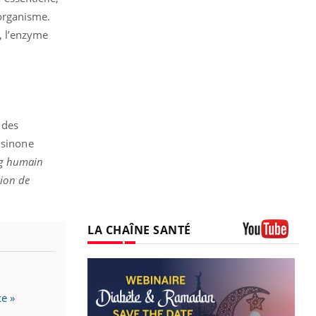
organisme.
, l’enzyme
 des
isinone
ang humain
tion de
LA CHAÎNE SANTÉ
Youtube
ce »