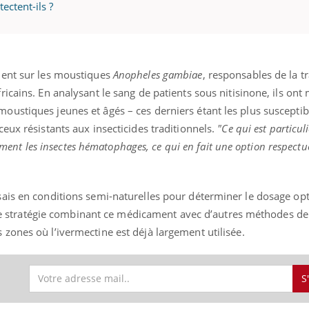
ctent-ils ?
éma Chronique des Mains : se
tube
ment sur les moustiques
Anopheles gambiae
, responsables de la 
Youtube
parer pour l’été !
icains. En analysant le sang de patients sous nitisinone, ils ont
é arrive… et avec lui, un tout nouveau
ustiques jeunes et âgés – ces derniers étant les plus susceptib
me de vie ! Vacances, plage, piscine,
eux résistants aux insecticides traditionnels.
"Ce qui est particu
il, activités en plein air… Nos mains
 ...
quement les insectes hématophages, ce qui en fait une option respect
ais en conditions semi-naturelles pour déterminer le dosage opt
 une stratégie combinant ce médicament avec d’autres méthodes de
zones où l’ivermectine est déjà largement utilisée.
S