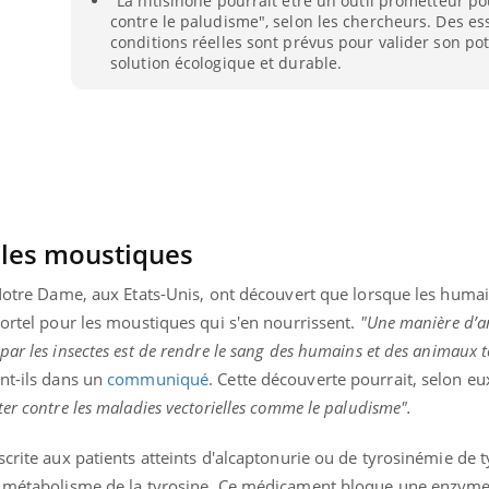
"La nitisinone pourrait être un outil prometteur po
Pourquoi votre ventre
contre le paludisme", selon les chercheurs. Des es
gâche-t-il les premiers
conditions réelles sont prévus pour valider son p
jours de vos vacances ?
solution écologique et durable.
 les moustiques
e Notre Dame, aux Etats-Unis, ont découvert que lorsque les huma
mortel pour les moustiques qui s'en nourrissent.
"Une manière d’ar
par les insectes est de rendre le sang des humains et des animaux 
nt-ils dans un
communiqué
. Cette découverte pourrait, selon eux
er contre les maladies vectorielles comme le paludisme".
scrite aux patients atteints d'alcaptonurie ou de tyrosinémie de t
e métabolisme de la tyrosine. Ce médicament bloque une enzyme 