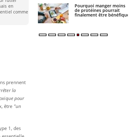
ur lutter
Pourquoi manger moins
Mordue par une tique en
sais en
de protéines pourrait
vacances, elle reste dans
otentiel comme
finalement être bénéfique
le coma pendant 42 jours
ins prennent
rêter la
toxique pour
, être
"un
ype 1, des
essentielle,