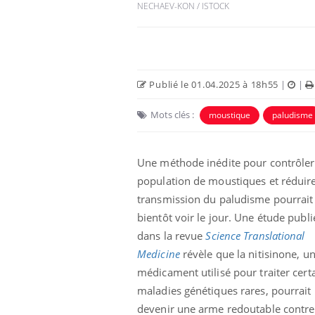
NECHAEV-KON / ISTOCK
Publié le 01.04.2025 à 18h55
|
|
Mots clés :
moustique
paludisme
Une méthode inédite pour contrôler
population de moustiques et réduire
transmission du paludisme pourrait
 oublier les
Chikungunya, dengue,
n vacances ?
West Nile : que se passe-
bientôt voir le jour. Une étude publi
t-il dans le sud de la
France ?
dans la revue
Science Translational
Medicine
révèle que la nitisinone, u
 connectés :
Les médicaments GLP-1
médicament utilisé pour traiter cert
le travail
protègent-ils aussi les os
de plus en plus
?
maladies génétiques rares, pourrait
soirées
devenir une arme redoutable contre