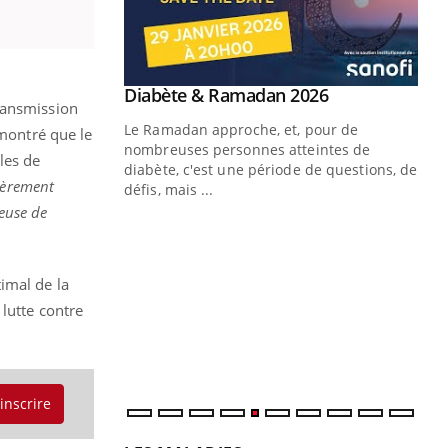
Youtube
Diabète & Ramadan 2026
Youtube
transmission
Le Ramadan approche, et, pour de
 montré que le
nombreuses personnes atteintes de
les de
diabète, c'est une période de questions, de
lièrement
défis, mais ...
ueuse de
Un « jumeau numérique » pour
CO
Youtube
You
faciliter l’accès à la médecine
Youtube
Cou
préventive
nou
imal de la
Un établissement lié à un groupe
bou
 lutte contre
mutualiste innove en matière de bilan de
épi
santé : l'utilisation d'un « jumeau
numérique » permet ...
'inscrire