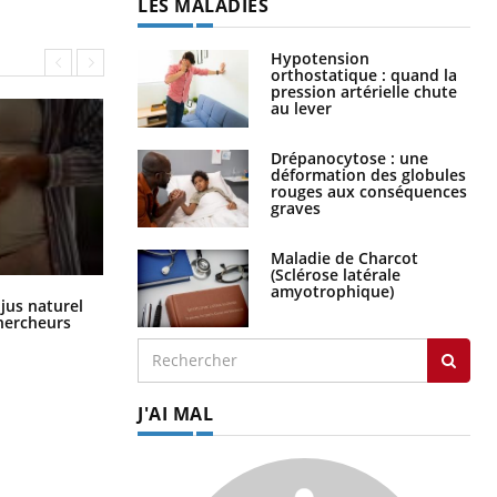
LES MALADIES
Hypotension
orthostatique : quand la
pression artérielle chute
au lever
Drépanocytose : une
déformation des globules
rouges aux conséquences
graves
Maladie de Charcot
(Sclérose latérale
amyotrophique)
Comment oublier les écrans en
 jus naturel
vacances ?
chercheurs
J'AI MAL