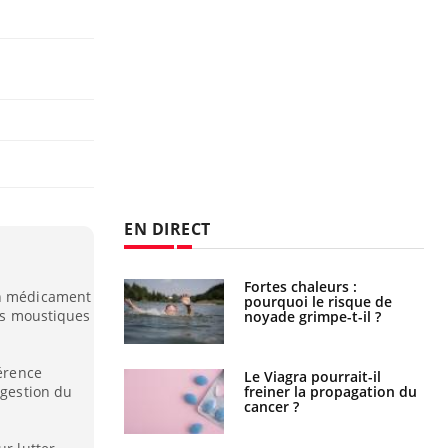
EN DIRECT
Fortes chaleurs :
Grossesse et chaleur : ce
un médicament
pourquoi le risque de
que dit la science
les moustiques
noyade grimpe-t-il ?
férence
Le Viagra pourrait-il
Le smartphone nuit-il à
freiner la propagation du
l'apprentissage de la
igestion du
cancer ?
lecture ?