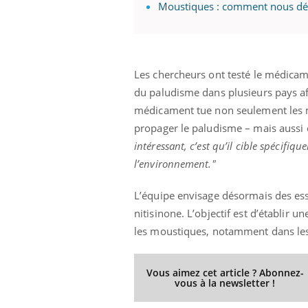
Moustiques : comment nous déte
prendre pour
Insuline & Charge mentale : et si on
Ecz
Youtube
You
Les chercheurs ont testé le médica
Youtube
osait en parler??
pré
du paludisme dans plusieurs pays afr
llard mental ou
En 2026, l'insuline dans le diabète de type 2
L'ét
médicament tue non seulement les mo
tômes de la
reste entourée d'idées reçues chez les
ryth
propager le paludisme – mais aussi c
les ce qui la rend
patients comme parfois chez les soignants.
sole
sont
intéressant, c’est qu’il cible spécifi
l’environnement."
L’équipe envisage désormais des ess
nitisinone. L’objectif est d’établir
les moustiques, notamment dans les 
Vous aimez cet article ? Abonnez-
vous à la newsletter !