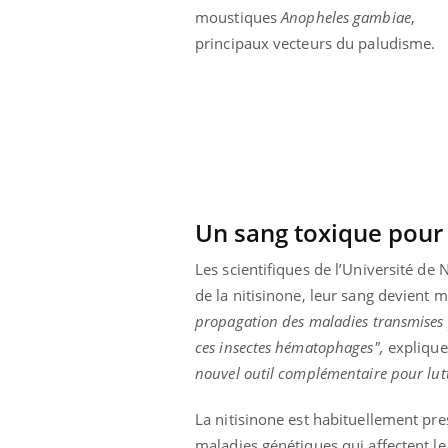
moustiques
Anopheles gambiae
,
olorectal : une
Cytomégalovirus : ce qui
e simple aurait
change dans la prise en
principaux vecteurs du paludisme.
a donne au Pays
charge des femmes
enceintes
Un sang toxique pour
Les scientifiques de l’Université d
de la nitisinone, leur sang devient 
propagation des maladies transmises 
ces insectes hématophages",
explique
nouvel outil complémentaire pour lutt
La nitisinone est habituellement pre
maladies génétiques qui affectent l