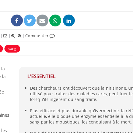
|
|
|
Commenter
sang
 la
L'ESSENTIEL
 la
La sieste empêche-t-elle
Des chercheurs ont découvert que la nitisinone, 
de dormir la nuit ?
ée
utilisé pour traiter des maladies rares, peut tuer 
lorsqu'ils ingèrent du sang traité.
n
Plus efficace et plus durable qu'ivermectine, la ré
VIH : la fin du comprimé
aines
tous les jours se profile-t-
actuelle, elle bloque une enzyme essentielle à la d
elle enfin ?
sang par les moustiques, les conduisant à la mort.
 les