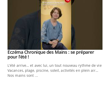
Eczéma Chronique des Mains : se préparer
Youtube
Youtube
pour l’été !
L'été arrive… et avec lui, un tout nouveau rythme de vie !
Vacances, plage, piscine, soleil, activités en plein air…
Nos mains sont ...
Dia
You
Le 
pers