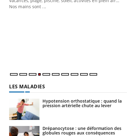
Vacances, plage, piscine, soleil, activités en plein air…
Nos mains sont ...
Dia
You
Le 
pers
ques
LES MALADIES
Hypotension orthostatique : quand la
pression artérielle chute au lever
Drépanocytose : une déformation des
globules rouges aux conséquences