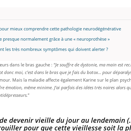
es pour mieux comprendre cette pathologie neurodégénérative
e presque normalement grâce à une « neuroprothèse »
ont les très nombreux symptômes qui doivent alerter ?
leurs dans le bras gauche : “
Je souffre de dystonie, ma main est rec
 donc moi, c’est dans le bras que je fais du botox… pour déparalys
umour. Mais la maladie affecte également Karine sur le plan psych
e émotion, même minime. J’ai parfois des idées très noires alors qu
ntidépresseurs.
”
 de devenir vieille du jour au lendemain (..
uiller pour que cette vieillesse soit la p