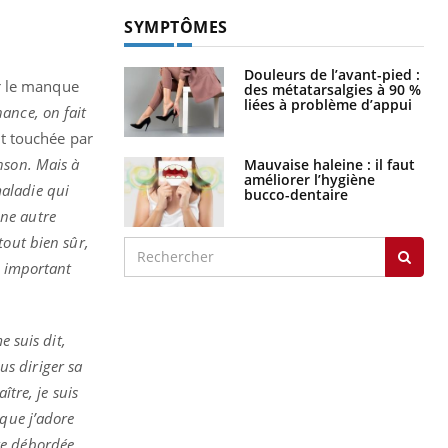
SYMPTÔMES
Douleurs de l’avant-pied :
r le manque
des métatarsalgies à 90 %
liées à problème d’appui
hance, on fait
t touchée par
nson. Mais à
Mauvaise haleine : il faut
améliorer l’hygiène
maladie qui
bucco-dentaire
une autre
tout bien sûr,
s important
e suis dit,
us diriger sa
ître, je suis
 que j’adore
vite débordée…