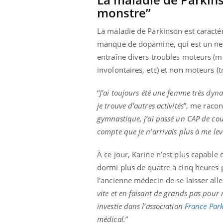
les ce qui la rend
patients comme parfois chez les soignants.
sole
monstre”
sont
La maladie de Parkinson est caract
manque de dopamine, qui est un ne
entraîne divers troubles moteurs (
involontaires, etc) et non moteurs (
“
J’ai toujours été une femme très dyna
je trouve d’autres activités
”, me racon
gymnastique, j’ai passé un CAP de cout
compte que je n’arrivais plus à me lev
À ce jour, Karine n’est plus capable
dormi plus de quatre à cinq heures p
l’ancienne médecin de se laisser aller
vite et en faisant de grands pas pour 
investie dans l’association
France Par
médical.
”