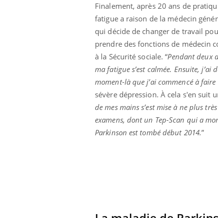
Finalement, après 20 ans de pratique
fatigue a raison de la médecin génér
qui décide de changer de travail pou
prendre des fonctions de médecin c
à la Sécurité sociale. “
Pendant deux a
ma fatigue s’est calmée. Ensuite, j’ai
moment-là que j’ai commencé à faire 
sévère dépression. À cela s'en suit 
de mes mains s’est mise à ne plus très
examens, dont un Tep-Scan qui a mon
Parkinson est tombé début 2014.
”
prendre pour
Insuline & Charge mentale : et si on
Ecz
Youtube
You
Youtube
osait en parler??
pré
llard mental ou
En 2026, l'insuline dans le diabète de type 2
L'ét
tômes de la
reste entourée d'idées reçues chez les
ryth
La maladie de Parkin