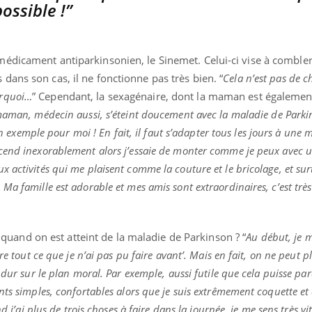
ossible !”
édicament antiparkinsonien, le Sinemet. Celui-ci vise à comble
ans son cas, il ne fonctionne pas très bien. “
Cela n’est pas de c
urquoi…
” Cependant, la sexagénaire, dont la maman est égalemen
man, médecin aussi, s’éteint doucement avec la maladie de Parki
 un exemple pour moi ! En fait, il faut s’adapter tous les jours à une 
cend inexorablement alors j’essaie de monter comme je peux avec 
 activités qui me plaisent comme la couture et le bricolage, et sur
Ma famille est adorable et mes amis sont extraordinaires, c’est trè
le quand on est atteint de la maladie de Parkinson ? “
Au début, je m
re tout ce que je n’ai pas pu faire avant’. Mais en fait, on ne peut pl
dur sur le plan moral. Par exemple, aussi futile que cela puisse para
nts simples, confortables alors que je suis extrêmement coquette et
nd j’ai plus de trois choses à faire dans la journée, je me sens très 