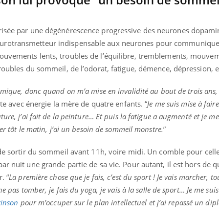
il, activités en plein air… Nos mains
défis, mais ...
 ...
érisée par une dégénérescence progressive des neurones dopami
urotransmetteur indispensable aux neurones pour communiquer
mouvements lents, troubles de l’équilibre, tremblements, mouve
troubles du sommeil, de l’odorat, fatigue, démence, dépression, et
mique, donc quand on m’a mise en invalidité au bout de trois ans, i
te avec énergie la mère de quatre enfants. “
Je me suis mise à faire
ure, j’ai fait de la peinture… Et puis la fatigue a augmenté et je m
er tôt le matin, j’ai un besoin de sommeil monstre.
”
 de sortir du sommeil avant 11h, voire midi. Un comble pour celle
ar nuit une grande partie de sa vie. Pour autant, il est hors de 
. “
La première chose que je fais, c’est du sport ! Je vais marcher, to
ne pas tomber, je fais du yoga, je vais à la salle de sport… Je me su
kinson
pour m’occuper sur le plan intellectuel et j’ai repassé un dip