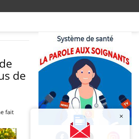
 de
lus de
e fait
Publicité