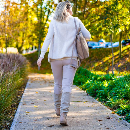
Pourquoi manger moins
Mordue 
de protéines pourrait
vacances
finalement être bénéfique
le coma
Grossesse et chaleur : ce
Mordue 
que dit la science
barracud
secouru
réflexe 
Le smartphone nuit-il à
Légionel
l'apprentissage de la
quelle e
lecture ?
contami