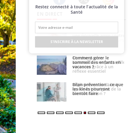
Restez connecté à toute l’actualité de la
Twitter
Facebook
Instagram
Santé
EN DIRECT
par une tique en
Allergies alimentaires :
, elle reste dans
une nouvelle arme contre
 pendant 42 jours
les réactions sévères
S'INSCRIRE À LA NEWSLETTER
par un
Comment gérer le
a, une petite fille
sommeil des enfants en
e grâce à un
vacances ?
essentiel
lose en Suisse :
Bilan prévention : ce que
st l’origine de la
les kinés pourront
nation ?
bientôt faire