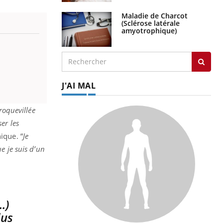
Maladie de Charcot
(Sclérose latérale
amyotrophique)
J'AI MAL
roquevillée
er les
ique. “
Je
e je suis d’un
.)
lus