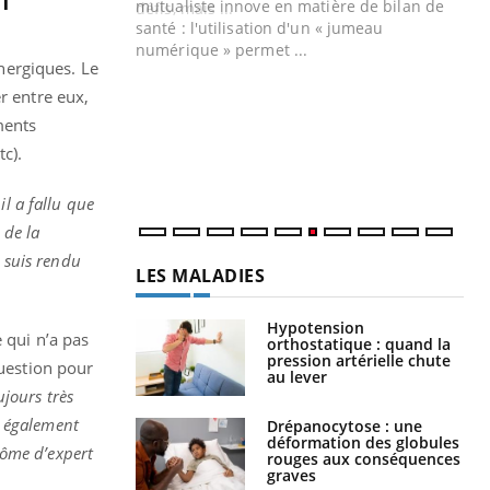
mutualiste innove en matière de bilan de
santé : l'utilisation d'un « jumeau
CO
You
numérique » permet ...
nergiques. Le
Cou
 entre eux,
nou
ments
bou
épi
c).
l a fallu que
 de la
e suis rendu
LES MALADIES
Hypotension
 qui n’a pas
orthostatique : quand la
pression artérielle chute
question pour
au lever
ujours très
is également
Drépanocytose : une
déformation des globules
lôme d’expert
rouges aux conséquences
graves