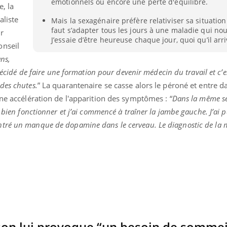
émotionnels ou encore une perte d'équilibre.
, la
aliste
Mais la sexagénaire préfère relativiser sa situation :
faut s’adapter tous les jours à une maladie qui no
r
J’essaie d’être heureuse chaque jour, quoi qu’il arri
onseil
ns,
 décidé de faire une formation pour devenir médecin du travail et c’e
des chutes.
” La quarantenaire se casse alors le péroné et entre 
une accélération de l'apparition des symptômes : “
Dans la même se
 bien fonctionner et j’ai commencé à traîner la jambe gauche. J’ai p
tré un manque de dopamine dans le cerveau. Le diagnostic de la 
éma Chronique des Mains : se
Diabète & Ramadan 
tube
Youtube
Youtube
parer pour l’été !
Le Ramadan approche, et,
é arrive… et avec lui, un tout nouveau
nombreuses personnes at
me de vie ! Vacances, plage, piscine,
diabète, c'est une périod
son lui provoque “un besoin de sommei