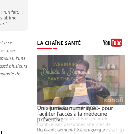
 "En fait, il
us abîme.
ve."
st à ce
LA CHAÎNE SANTÉ
dans une
Youtube
maine, l’une
assé plusieurs
maladie de
Youtube
2026
Un « jumeau numérique » pour
Youtube
faciliter l’accès à la médecine
 pour de
Youtube
préventive
teintes de
Un établissement lié à un groupe
e de questions, de
l