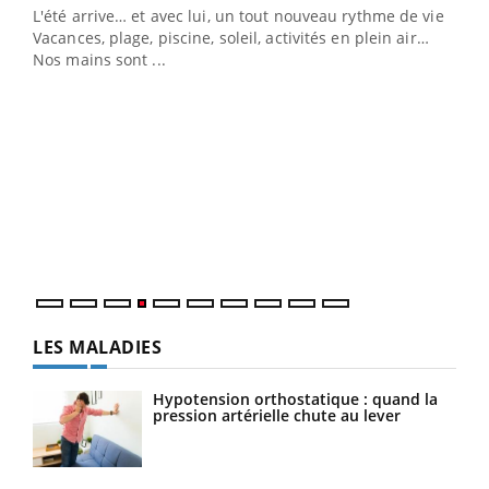
L'été arrive… et avec lui, un tout nouveau rythme de vie !
Vacances, plage, piscine, soleil, activités en plein air…
Nos mains sont ...
Dia
You
Le 
pers
ques
LES MALADIES
Hypotension orthostatique : quand la
pression artérielle chute au lever