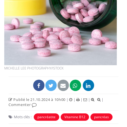
MICHELLE LEE PHOTOGRAPHY/ISTOCK
Publié le 21.10.2024 à 10h00
|
|
|
|
|
Commenter
Mots clés :
pancréatite
Vitamine B12
pancréas