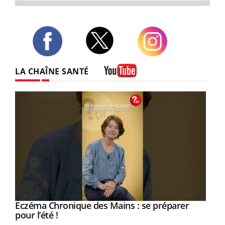
Twitter
Facebook
Instagram
LA CHAÎNE SANTÉ
Youtube
Eczéma Chronique des Mains : se préparer
Youtube
Youtube
pour l’été !