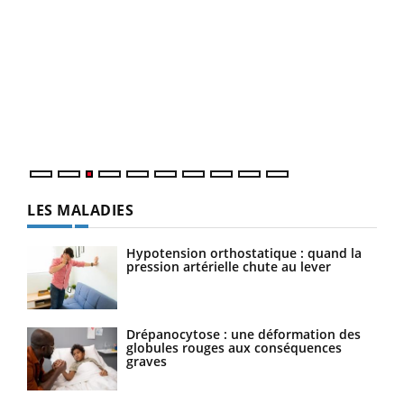
Ecz
You
pour
L'ét
Vaca
Nos 
LES MALADIES
Hypotension orthostatique : quand la
pression artérielle chute au lever
Drépanocytose : une déformation des
globules rouges aux conséquences
graves