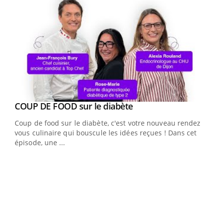
Youtube
Yout
COUP DE FOOD sur le diabète
Quand l’entreprise mise sur le bien être global
Youtube
Youtube
Coup de food sur le diabète, c'est votre nouveau rendez-
"Les rendez-vous de la santé et de la qualité de vie au
vous culinaire qui bouscule les idées reçues ! Dans cet
travail" de Pourquoi Docteur reçoivent Régis Blugeon,
épisode, une ...
DRH et directeur ...
Ecz
You
(3/3
Dans