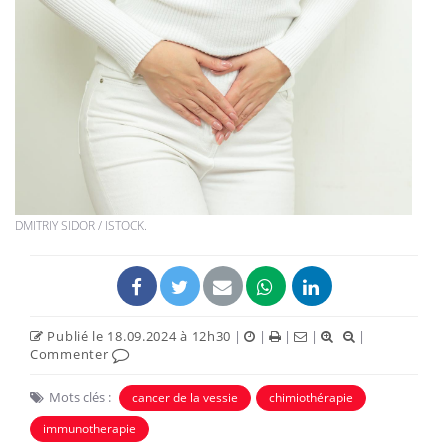
DMITRIY SIDOR / ISTOCK.
Publié le 18.09.2024 à 12h30
|
|
|
|
|
Commenter
Mots clés :
cancer de la vessie
chimiothérapie
immunotherapie