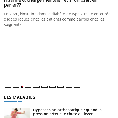
Youtube
parler??
En 2026, l'insuline dans le diabète de type 2 reste entourée
a
d'idées reçues chez les patients comme parfois chez les
soignants.
E
Yo
l’
L'
Va
ma
LES MALADIES
Hypotension orthostatique : quand la
pression artérielle chute au lever