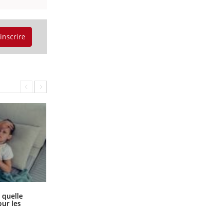
'inscrire
Syndrome métabolique : quels sont
 quelle
les meilleurs exercices physiques ?
ur les