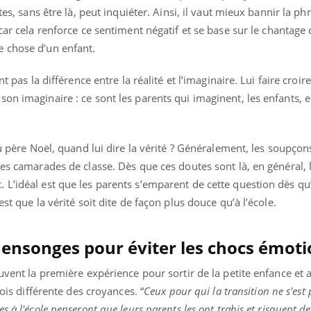
tes, sans être là, peut inquiéter. Ainsi, il vaut mieux bannir la phr
 car cela renforce ce sentiment négatif et se base sur le chantage 
e chose d’un enfant.
nt pas la différence entre la réalité et l’imaginaire. Lui faire croi
on imaginaire : ce sont les parents qui imaginent, les enfants, e
au père Noël, quand lui dire la vérité ? Généralement, les soupçon
des camarades de classe. Dès que ces doutes sont là, en général, 
L’idéal est que les parents s’emparent de cette question dès qu’
st que la vérité soit dite de façon plus douce qu’à l’école.
ensonges pour éviter les chocs émoti
vent la première expérience pour sortir de la petite enfance et a
fois différente des croyances. “
Ceux pour qui la transition ne s'est 
 à l'école penseront que leurs parents les ont trahis et risquent de