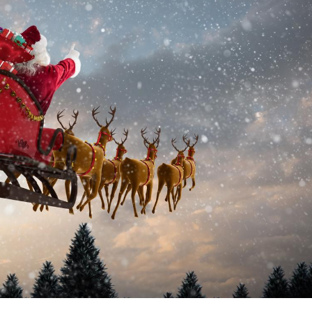
Mortalité infantile : un
rapport s’interroge sur
son taux élevé en France
Grossesse à risque : ce jus
naturel attire l'attention
des chercheurs
Comment oublier les
écrans en vacances ?