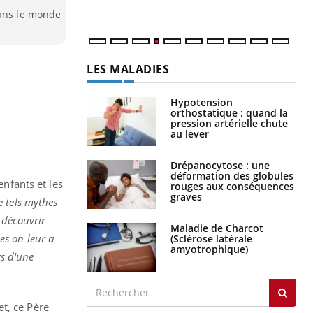
num
dans le monde
LES MALADIES
Hypotension
orthostatique : quand la
pression artérielle chute
au lever
Drépanocytose : une
déformation des globules
enfants et les
rouges aux conséquences
graves
e tels mythes
 découvrir
Maladie de Charcot
es on leur a
(Sclérose latérale
amyotrophique)
ts d'une
et, ce Père