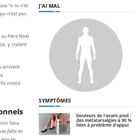
ase “
si tu n’es
J'AI MAL
qui n’est pas
re au Père Noël
ux, y croient
s arrivent
le
ils voient
SYMPTÔMES
onnels
Douleurs de l’avant-pied :
des métatarsalgies à 90 %
insi faire
liées à problème d’appui
pas faite en
 leur en