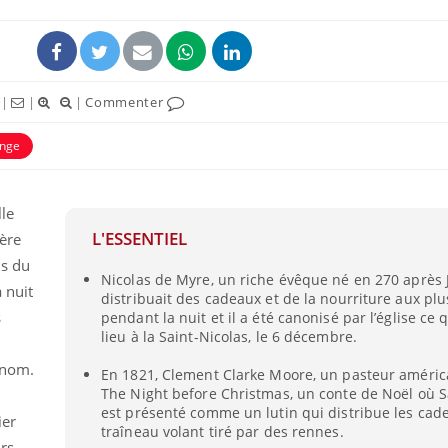
|
|
|
Commenter
nge
uline & Charge mentale : et si on
tube
Youtube
it en parler??
lle
L'ESSENTIEL
ère
026, l'insuline dans le diabète de type 2
e entourée d'idées reçues chez les
ts du
Nicolas de Myre, un riche évêque né en 270 après J
ients comme parfois chez les soignants.
 nuit
distribuait des cadeaux et de la nourriture aux pl
s
pendant la nuit et il a été canonisé par l’église ce
lieu à la Saint-Nicolas, le 6 décembre.
 nom.
En 1821, Clement Clarke Moore, un pasteur américa
The Night before Christmas, un conte de Noël où S
est présenté comme un lutin qui distribue les cad
ier
traîneau volant tiré par des rennes.
rs