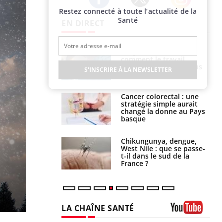
Restez connecté à toute l’actualité de la
Twitter
Facebook
Instagram
Santé
EN DIRECT
Toujours connectés :
Les médicaments GLP-1
comment le travail
protègent-ils aussi les os
empiète de plus en plus
?
S'INSCRIRE À LA NEWSLETTER
sur nos soirées
Cancer colorectal : une
Cytomégalovirus : ce qui
stratégie simple aurait
change dans la prise en
changé la donne au Pays
charge des femmes
basque
enceintes
Chikungunya, dengue,
La sieste empêche-t-elle
West Nile : que se passe-
de dormir la nuit ?
t-il dans le sud de la
France ?
LA CHAÎNE SANTÉ
Youtube