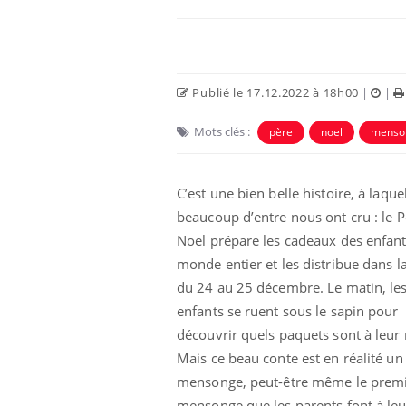
Publié le 17.12.2022 à 18h00
|
|
Mots clés :
père
noel
menso
 Mains :
Carence en fer : comprendre pour
Ins
Youtube
You
Youtube
Youtube
prévenir
osa
C’est une bien belle histoire, à laque
beaucoup d’entre nous ont cru : le P
aciles à aborder...
Fatigue, irritabilité, brouillard mental ou
En 2
poser des
même alopécie… Les symptômes de la
rest
Noël prépare les cadeaux des enfan
'un proche c'est
carence en fer sont multiples ce qui la rend
pat
monde entier et les distribue dans la
...
du 24 au 25 décembre. Le matin, le
enfants se ruent sous le sapin pour
découvrir quels paquets sont à leur
Mais ce beau conte est en réalité un
mensonge, peut-être même le prem
mensonge que les parents font à leu