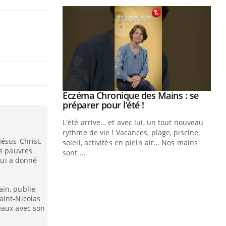
Eczéma Chronique des Mains : se
Youtube
Youtube
préparer pour l’été !
L'été arrive… et avec lui, un tout nouveau
rythme de vie ! Vacances, plage, piscine,
ésus-Christ,
soleil, activités en plein air… Nos mains
us pauvres
sont ...
Youtube
 qui a donné
Diabète & Ramadan 2026
Un
Youtube
You
fac
Le Ramadan approche, et, pour de
pr
in, publie
nombreuses personnes atteintes de
aint-Nicolas
Un 
diabète, c'est une période de questions, de
eaux avec son
mut
défis, mais ...
san