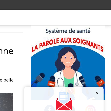
onne
e belle
Publicité