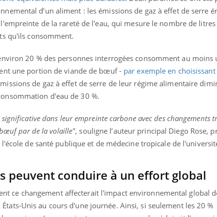
onnemental d’un aliment : les émissions de gaz à effet de serre 
l'empreinte de la rareté de l'eau, qui mesure le nombre de litres
nts qu'ils consomment.
qu’environ 20 % des personnes interrogées consomment au moins 
aient une portion de viande de bœuf -
par exemple en choisissant 
missions de gaz à effet de serre de leur régime alimentaire dimi
 consommation d'eau de 30 %.
e significative dans leur empreinte carbone avec des changements tr
 bœuf par de la volaille"
, souligne l’auteur principal Diego Rose, 
à l'école de santé publique et de médecine tropicale de l'universit
ma Chronique des Mains :
Carence en fer : com
ube
Youtube
 peuvent conduire à un effort global
Youtube
Youtube
iquer ma maladie
prévenir
t ce changement affecterait l'impact environnemental global d
a des sujets qui sont faciles à aborder...
Fatigue, irritabilité, brou
res non ! D'un côté, poser des questions
même alopécie… Les symp
États-Unis au cours d'une journée. Ainsi, si seulement les 20 %
a maladie d'un proche c'est montrer ...
carence en fer sont multip