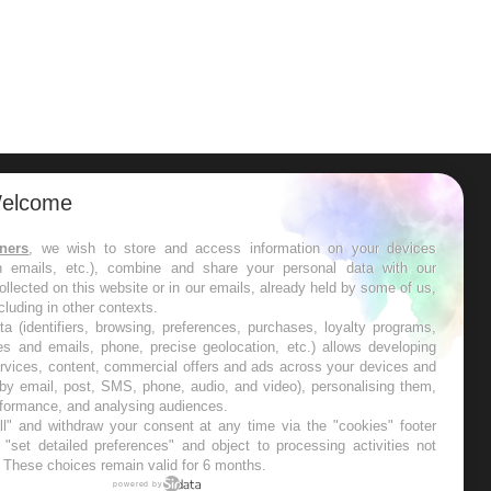
elcome
ER
tners
, we wish to store and access information on your devices
in emails, etc.), combine and share your personal data with our
s les semaines les meilleures
ollected on this website or in our emails, already held by some of us,
ncluding in other contexts.
ta (identifiers, browsing, preferences, purchases, loyalty programs,
es and emails, phone, precise geolocation, etc.) allows developing
ervices, content, commercial offers and ads across your devices and
 by email, post, SMS, phone, audio, and video), personalising them,
RE
rformance, and analysing audiences.
l" and withdraw your consent at any time via the "cookies" footer
"set detailed preferences" and object to processing activities not
. These choices remain valid for 6 months.
powered by