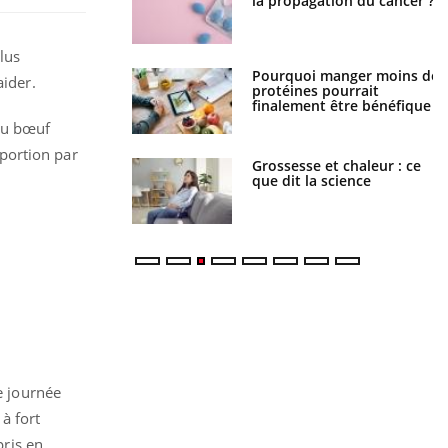
 jours se profile-t-
la propagation du cancer ?
n ?
lus
i votre ventre
Pourquoi manger moins de
aider.
il les premiers
protéines pourrait
 vos vacances ?
finalement être bénéfique
 du bœuf
portion par
haleurs : pourquoi
Grossesse et chaleur : ce
ue de noyade
que dit la science
-il ?
e journée
à fort
pris en