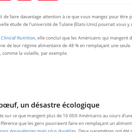
protègent-ils aussi les os ?
tous les
elle enfi
it de faire davantage attention à ce que vous mangez pour être p
Cytomégalovirus : ce qui
Pourquo
elle étude de l’université de Tulane (États-Unis) pourrait vous y 
change dans la prise en
gâche-t-
charge des femmes
jours de
enceintes
Clinical Nutrition
, elle conclut que les Américains qui mangent
one de leur régime alimentaire de 48 % en remplaçant une seule 
La sieste empêche-t-elle de
Fortes c
", comme la volaille, par exemple.
dormir la nuit ?
le risq
grimpe-t
œuf, un désastre écologique
e sur ce que mangent plus de 16 000 Américains au cours d'un
différence que les gens pourraient faire en remplaçant un aliment 
ions équivalentes mais plus durables
. Deux paramètres ont été 