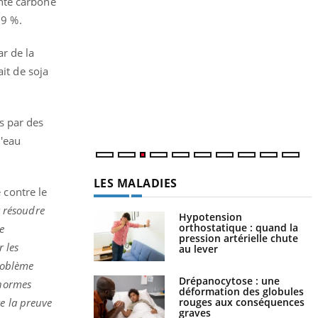
nte carbone
,9 %.
Y
p
r de la
L
ait de soja
r
s
..
s par des
l'eau
LES MALADIES
e contre le
 résoudre
Hypotension
orthostatique : quand la
e
pression artérielle chute
 les
au lever
roblème
Drépanocytose : une
 normes
déformation des globules
rouges aux conséquences
te la preuve
graves