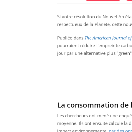
Si votre résolution du Nouvel An éta
respectueux de la Planète, cette nouv
Publiée dans
The American Journal of 
pourraient réduire l'empreinte carb
jour par une alternative plus "green
La consommation de b
Les chercheurs ont mené une enquêt
moyenne. Ils ont ensuite calculé la 
impact environnemental
par des opt