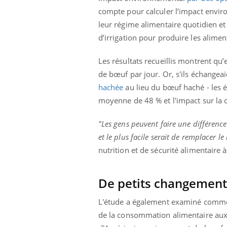
compte pour calculer l’impact envir
leur régime alimentaire quotidien et 
d’irrigation pour produire les alime
Les résultats recueillis montrent 
de bœuf par jour. Or, s'ils échange
hachée
au lieu du bœuf haché - les é
moyenne de 48 % et l'impact sur la
"Les gens peuvent faire une différenc
et le plus facile serait de remplacer le
nutrition et de sécurité alimentaire 
Eczé
Yout
De petits changements
expl
L'étude a également examiné commen
Il y 
d'aut
de la consommation alimentaire aux 
sur l