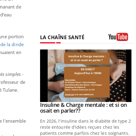
émanant de
 d’eau
une portion
LA CHAÎNE SANTÉ
de la dinde
Youtube
nuaient en
ès simples -
professeur de
é Tulane.
prendre pour
Insuline & Charge mentale : et si on
Youtube
Youtube
osait en parler??
e l'ensemble
illard mental ou
En 2026, l'insuline dans le diabète de type 2
tômes de la
reste entourée d'idées reçues chez les
les ce qui la rend
patients comme parfois chez les soignants.