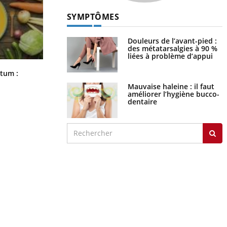
SYMPTÔMES
Douleurs de l’avant-pied :
des métatarsalgies à 90 %
liées à problème d’appui
Comment nous percevons le chaud
rtum :
et le froid : une recherche éclaire le
Mauvaise haleine : il faut
sujet
améliorer l’hygiène bucco-
dentaire