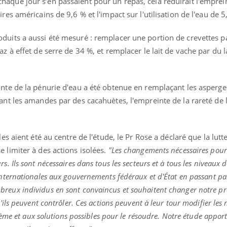
aque jour s’en passaient pour un repas, cela réduirait l'emprei
...
res américains de 9,6 % et l'impact sur l'utilisation de l'eau de 5
duits a aussi été mesuré : remplacer une portion de crevettes pa
z à effet de serre de 34 %, et remplacer le lait de vache par du l
inte de la pénurie d'eau a été obtenue en remplaçant les asperge
ant les amandes par des cacahuètes, l'empreinte de la rareté de 
es aient été au centre de l'étude, le Pr Rose a déclaré que la lutt
 limiter à des actions isolées.
"Les changements nécessaires pour
. Ils sont nécessaires dans tous les secteurs et à tous les niveaux d
nternationales aux gouvernements fédéraux et d'État en passant par
reux individus en sont convaincus et souhaitent changer notre p
'ils peuvent contrôler. Ces actions peuvent à leur tour modifier les
blème et aux solutions possibles pour le résoudre. Notre étude appor