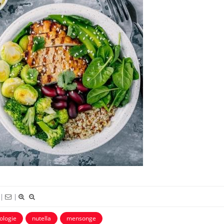
|
|
Les médicaments GLP-1
VIH : la
ologie
nutella
mensonge