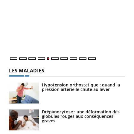
COU
You
Coup
vous
épis
LES MALADIES
Hypotension orthostatique : quand la
pression artérielle chute au lever
Drépanocytose : une déformation des
globules rouges aux conséquences
graves