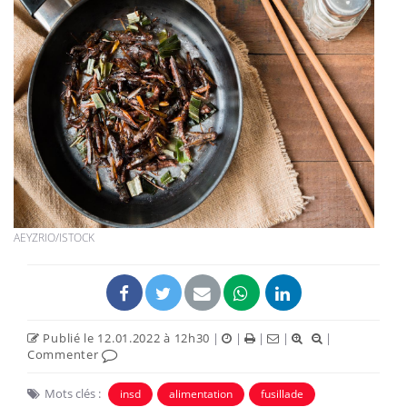
AEYZRIO/ISTOCK
Publié le 12.01.2022 à 12h30
|
|
|
|
|
Commenter
Mots clés :
insd
alimentation
fusillade