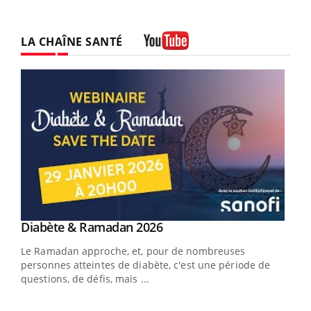
LA CHAÎNE SANTÉ
Youtube
Youtube
Diabète & Ramadan 2026
Un « jumeau numérique » pour faciliter l’accès
Youtube
Youtube
Youtube
à la médecine préventive
Le Ramadan approche, et, pour de nombreuses
Un établissement lié à un groupe mutualiste innove en
personnes atteintes de diabète, c'est une période de
matière de bilan de santé : l'utilisation d'un « jumeau
questions, de défis, mais ...
numérique » permet ...