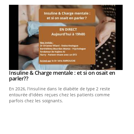
Youtube
Youtube
Insuline & Charge mentale : et si on osait en
Youtube
Youtube
parler??
En 2026, l'insuline dans le diabète de type 2 reste
entourée d'idées reçues chez les patients comme
parfois chez les soignants.
Ecz
You
pour