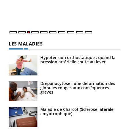
L'ét
Vaca
Nos 
LES MALADIES
Hypotension orthostatique : quand la
pression artérielle chute au lever
Drépanocytose : une déformation des
globules rouges aux conséquences
graves
Maladie de Charcot (Sclérose latérale
amyotrophique)