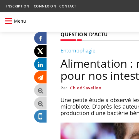
INSCRIPTION
CONNEXION
CONTACT
Menu
QUESTION D'ACTU
Entomophagie
Alimentation : 
pour nos intest
Par
Chloé Savellon
Une petite étude a observé le
microbiote. D'après les auteur
production d'une bactérie bén