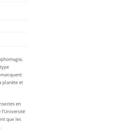
ophomagie,
 type
ne manquent
 planète et
insectes en
 l’Université
ent que les
.