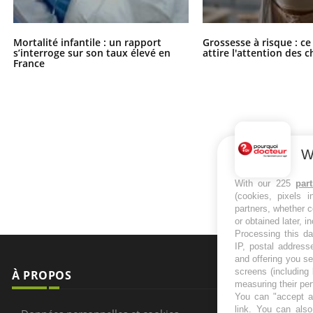
Mortalité infantile : un rapport
Grossesse à risque : ce
s’interroge sur son taux élevé en
attire l'attention des 
France
W
With our 225
par
(cookies, pixels 
partners, whether c
or obtained later, i
Processing this da
IP, postal address
and offering you s
screens (including
À PROPOS
NEWSLETT
measuring their pe
You can "accept al
Recevez toute
link
. You can also 