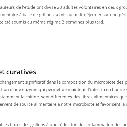
 auteurs de l’étude ont divisé 20 adultes volontaires en deux gro
mentaire à base de grillons servis au petit-déjeuner sur une pér
te été soumis au même régime 2 semaines plus tard.
et curatives
changement significatif dans la composition du microbiote des p
ction d’une enzyme qui permet de maintenir l’intestin en bonne 
otamment la chitine, sont différentes des fibres alimentaires que
éma Chronique des Mains : se
tube
 servent de source alimentaire à notre microbiote et favorisent la
Youtube
parer pour l’été !
é arrive… et avec lui, un tout nouveau
me de vie ! Vacances, plage, piscine,
t les fibres des grillons à une réduction de l’inflammation des p