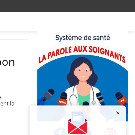
bon
e
ent la
Publicité