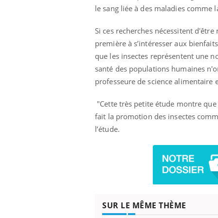
les ce qui la rend
patients comme parfois chez les soignants.
sole
le sang liée à des maladies comme l
sont
Si ces recherches nécessitent d'être 
première à s’intéresser aux bienfai
que les insectes représentent une no
santé des populations humaines n'ont
professeure de science alimentaire e
"Cette très petite étude montre que 
fait la promotion des insectes comme
l’étude.
SUR LE MÊME THÈME