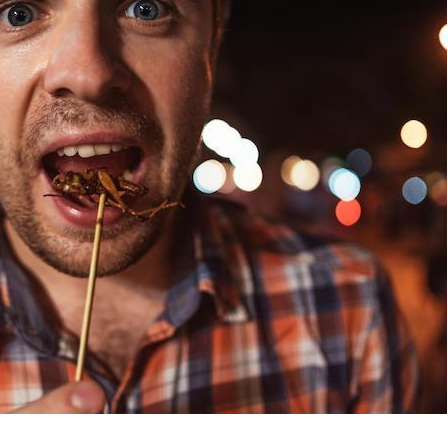
La sieste empêche-t-elle
de dormir la nuit ?
VIH : la fin du comprimé
tous les jours se profile-t-
elle enfin ?
Pourquoi votre ventre
gâche-t-il les premiers
jours de vos vacances ?