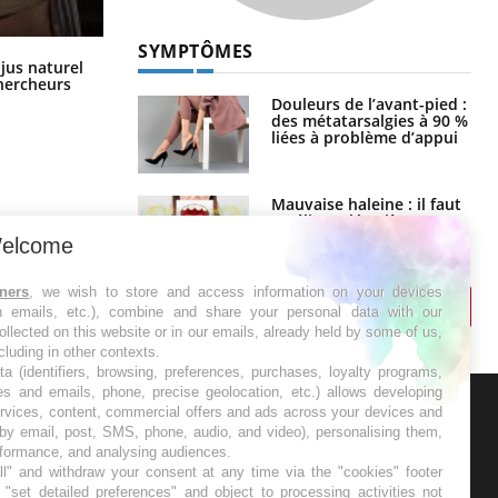
SYMPTÔMES
Comment oublier les écrans en
 jus naturel
vacances ?
chercheurs
Douleurs de l’avant-pied :
des métatarsalgies à 90 %
liées à problème d’appui
Mauvaise haleine : il faut
améliorer l’hygiène
bucco-dentaire
elcome
tners
, we wish to store and access information on your devices
in emails, etc.), combine and share your personal data with our
ollected on this website or in our emails, already held by some of us,
ncluding in other contexts.
ta (identifiers, browsing, preferences, purchases, loyalty programs,
es and emails, phone, precise geolocation, etc.) allows developing
ervices, content, commercial offers and ads across your devices and
 by email, post, SMS, phone, audio, and video), personalising them,
ER
rformance, and analysing audiences.
l" and withdraw your consent at any time via the "cookies" footer
s les semaines les meilleures
"set detailed preferences" and object to processing activities not