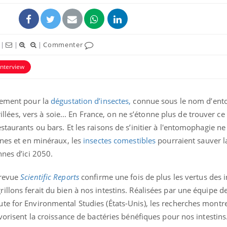
|
|
|
Commenter
interview
uement pour la
dégustation d’insectes,
connue sous le nom d’ent
grillées, vers à soie... En France, on ne s’étonne plus de trouver ce
staurants ou bars. Et les raisons de s’initier à l'entomophagie 
ines et en minéraux, les
insectes comestibles
pourraient sauver la
nnes d’ici 2050.
 revue
Scientific Reports
confirme une fois de plus les vertus des 
llons ferait du bien à nos intestins. Réalisées par une équipe de
te for Environmental Studies (États-Unis), les recherches montr
vorisent la croissance de bactéries bénéfiques pour nos intestins