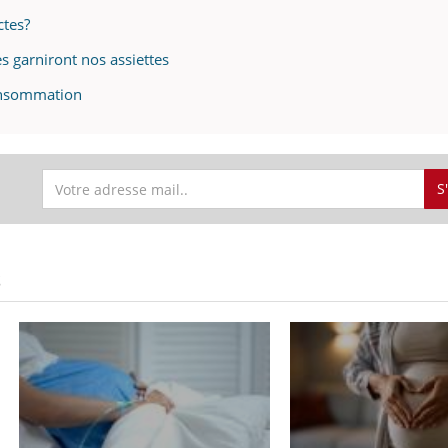
ctes?
s garniront nos assiettes
consommation
S
S