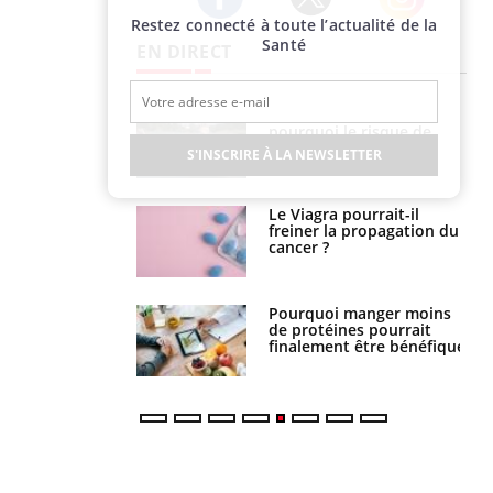
Restez connecté à toute l’actualité de la
Twitter
Facebook
Instagram
Santé
EN DIRECT
Fortes chaleurs :
Grossesse et chaleur : ce
pourquoi le risque de
que dit la science
noyade grimpe-t-il ?
S'INSCRIRE À LA NEWSLETTER
Le Viagra pourrait-il
Le smartphone nuit-il à
freiner la propagation du
l'apprentissage de la
cancer ?
lecture ?
Pourquoi manger moins
Mordue par une tique en
de protéines pourrait
vacances, elle reste dans
finalement être bénéfique
le coma pendant 42 jours