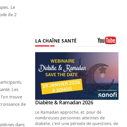
upes. Le
iode de 2
LA CHAÎNE SANTÉ
Youtube
articipants,
santé. Les
 l'on trouve
Youtube
Diabète & Ramadan 2026
Youtube
 croissance de
Le Ramadan approche, et, pour de
nombreuses personnes atteintes de
diabète, c'est une période de questions, de
rotéines dans