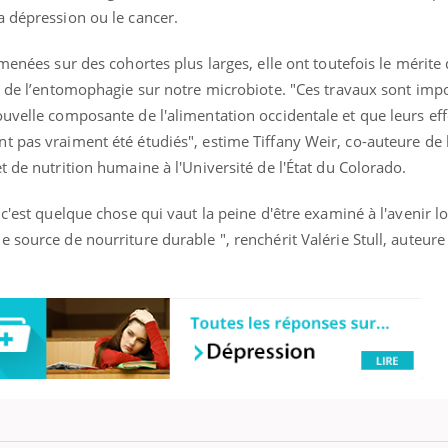
il, activités en plein air… Nos mains
a dépression ou le cancer.
 ...
menées sur des cohortes plus larges, elle ont toutefois le mérite d
ts de l’entomophagie sur notre microbiote. "Ces travaux sont imp
uvelle composante de l'alimentation occidentale et que leurs effe
 pas vraiment été étudiés", estime Tiffany Weir, co-auteure de l
t de nutrition humaine à l'Université de l'État du Colorado.
c'est quelque chose qui vaut la peine d'être examiné à l'avenir l
 source de nourriture durable ", renchérit Valérie Stull, auteure