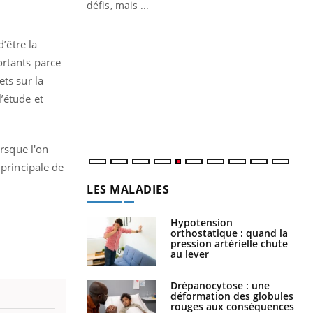
défis, mais ...
Un « jumeau numérique » pour
CO
Youtube
You
faciliter l’accès à la médecine
’être la
Youtube
Cou
préventive
ortants parce
nou
ts sur la
Un établissement lié à un groupe
bou
mutualiste innove en matière de bilan de
épi
’étude et
santé : l'utilisation d'un « jumeau
numérique » permet ...
orsque l'on
 principale de
LES MALADIES
Hypotension
orthostatique : quand la
pression artérielle chute
au lever
Drépanocytose : une
déformation des globules
rouges aux conséquences