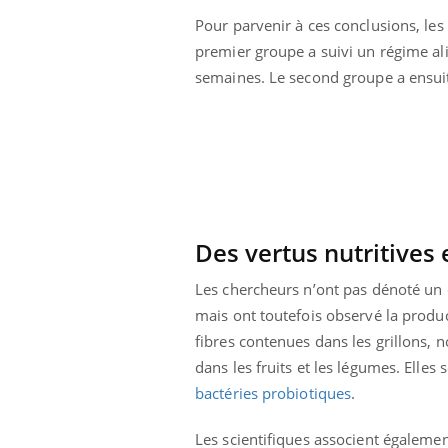
Pour parvenir à ces conclusions, les
premier groupe a suivi un régime ali
semaines. Le second groupe a ensui
Des vertus nutritives 
Les chercheurs n’ont pas dénoté un 
mais ont toutefois observé la produ
fibres contenues dans les grillons, n
prendre pour
Insuline & Charge mentale : et si on
Ecz
Youtube
You
dans les fruits et les légumes. Elles
Youtube
osait en parler??
pré
bactéries probiotiques
.
llard mental ou
En 2026, l'insuline dans le diabète de type 2
L'ét
tômes de la
reste entourée d'idées reçues chez les
ryth
Les scientifiques associent égalemen