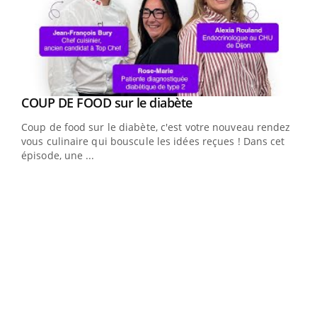
Youtube
cès
COUP DE FOOD sur le diabète
Youtube
Coup de food sur le diabète, c'est votre nouveau rendez-
 en
vous culinaire qui bouscule les idées reçues ! Dans cet
u
épisode, une ...
Qua
You
"Les
trav
DRH 