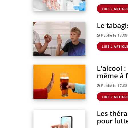
Mortalité infantile :
Toujours connectés 
LIRE L'ARTICL
un rapport
comment le travail
s’interroge sur son
empiète de plus en
taux élevé en France
plus sur nos soirées
Le tabagi
Publié le 17.0
LIRE L'ARTICL
L'alcool :
même à f
Publié le 17.0
LIRE L'ARTICL
Les théra
pour lutt