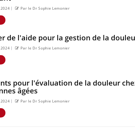
|
8.2024
Par le Dr Sophie Lemonier
E
i
Eczéma Chronique des Mains :
Diabète & Ramadan 2
Youtube
Youtube
r de l'aide pour la gestion de la douleu
Youtube
se préparer pour l’été !
Le Ramadan approche, et,
|
8.2024
Par le Dr Sophie Lemonier
L'été arrive… et avec lui, un tout
nombreuses personnes att
nouveau rythme de vie ! Vacances,
diabète, c'est une période
E
plage, piscine, soleil, activités en plein
questions, de défis, mais ..
air… Nos mains sont ...
ts pour l'évaluation de la douleur che
onnes âgées
|
8.2024
Par le Dr Sophie Lemonier
E