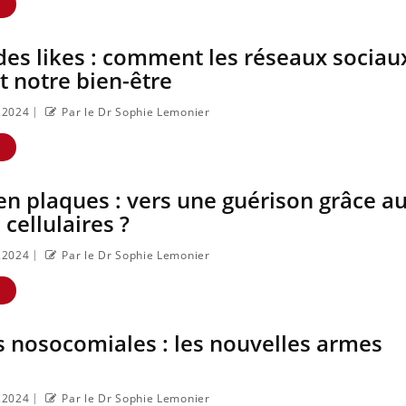
E
des likes : comment les réseaux sociau
 notre bien-être
|
8.2024
Par le Dr Sophie Lemonier
E
en plaques : vers une guérison grâce a
 cellulaires ?
|
8.2024
Par le Dr Sophie Lemonier
Cancer colorectal :
Cytoméga
une stratégie simple
qui chan
aurait changé la
prise en
E
donne au Pays
femmes 
basque
s nosocomiales : les nouvelles armes
s
Chikungunya,
La siest
?
dengue, West Nile :
elle de d
que se passe-t-il
nuit ?
dans le sud de la
|
8.2024
Par le Dr Sophie Lemonier
France ?