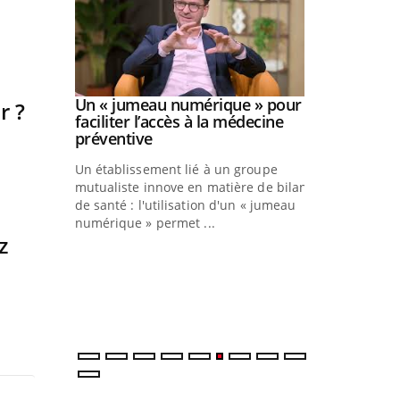
Youtube
026
Un « jumeau numérique » pour
Youtube
r ?
faciliter l’accès à la médecine
 pour de
Youtube
préventive
eintes de
Un établissement lié à un groupe
 de
mutualiste innove en matière de bilan
.
de santé : l'utilisation d'un « jumeau
COUP DE FOO
Youtube
numérique » permet ...
Coup de food su
z
votre nouveau 
qui bouscule l
cet épisode, un