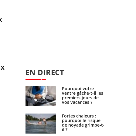
x
ux
EN DIRECT
lovirus : ce
Pourquoi votre
ge dans la
ventre gâche-t-il les
 charge des
premiers jours de
enceintes
vos vacances ?
e empêche-t-
Fortes chaleurs :
ormir la
pourquoi le risque
de noyade grimpe-t-
il ?