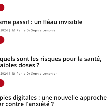
:
Les médicaments
VIH : la 
E
GLP-1 protègent-ils
comprim
aussi les os ?
jours se 
enfin ?
sme passif : un fléau invisible
|
8.2024
Par le Dr Sophie Lemonier
E
 quels sont les risques pour la santé,
aibles doses ?
|
8.2024
Par le Dr Sophie Lemonier
E
pies digitales : une nouvelle approche
er contre l'anxiété ?