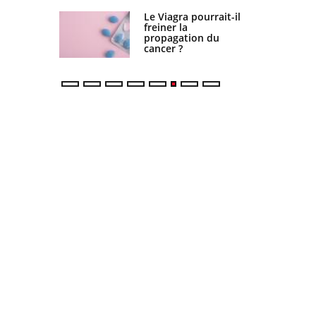
fin du
Le Viagra pourrait-il
é tous les
freiner la
profile-t-elle
propagation du
cancer ?