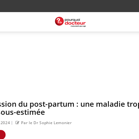
sion du post-partum : une maladie tro
sous-estimée
|
9.2024
Par le Dr Sophie Lemonier
E