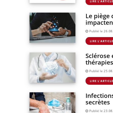
LIRE L'ARTICL
Le piège 
impactent
Publié le 26.0
LIRE L'ARTICL
Sclérose 
thérapies
Publié le 25.0
Comment éviter une
Grossesse à risque :
otite pendant les
ce jus naturel attire
vacances ?
l'attention des
LIRE L'ARTICL
chercheurs
Infection
Hantavirus : un cas
Comment oublier le
détecté chez un
écrans en vacances 
secrètes
touriste en France
Publié le 23.0