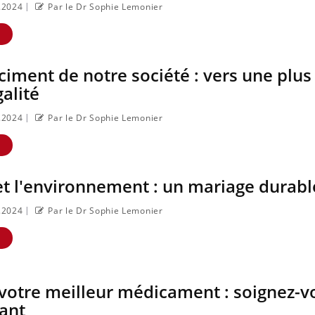
|
8.2024
Par le Dr Sophie Lemonier
E
 ciment de notre société : vers une plus
alité
|
8.2024
Par le Dr Sophie Lemonier
E
et l'environnement : un mariage durabl
|
8.2024
Par le Dr Sophie Lemonier
E
 votre meilleur médicament : soignez-v
ant