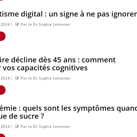
isme digital : un signe à ne pas ignorer
|
9.2024
Par le Dr Sophie Lemonier
E
re décline dès 45 ans : comment
 vos capacités cognitives
|
9.2024
Par le Dr Sophie Lemonier
E
émie : quels sont les symptômes quan
e de sucre ?
|
9.2024
Par le Dr Sophie Lemonier