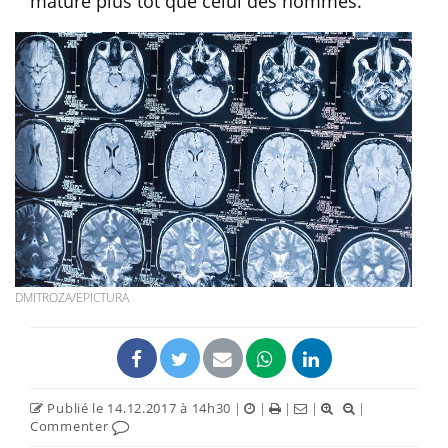
mature plus tôt que celui des hommes.
DMITROZA/EPICTURA
Publié le 14.12.2017 à 14h30
|
|
|
|
|
Commenter