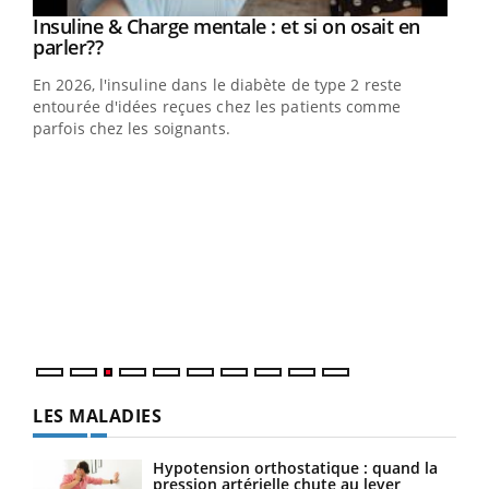
Youtube
Insuline & Charge mentale : et si on osait en
Youtube
Youtube
parler??
En 2026, l'insuline dans le diabète de type 2 reste
entourée d'idées reçues chez les patients comme
parfois chez les soignants.
Ecz
You
pour
L'ét
Vaca
Nos 
LES MALADIES
Hypotension orthostatique : quand la
pression artérielle chute au lever