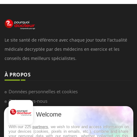
Le site santé de référence avec chaque jour toute l'actualité
médicale decryptée par des médecins en exercice et les
conseils des meilleurs spécialistes.
À PROPOS
Données personnelles et cookies
Qui sommes-nous
Conditions d'utilisation
Welcome
Plan du site
With our 225
partners
, we wish to store and access information on
Mentions Légales
your devices (cookies, pixels in emails, etc.), combine and share
your personal data with our partners, whether collected on this