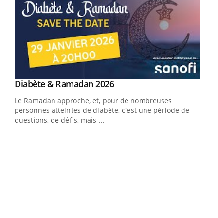
Youtube
Diabète & Ramadan 2026
Youtube
Le Ramadan approche, et, pour de nombreuses
vie !
personnes atteintes de diabète, c'est une période de
…
questions, de défis, mais ...
Un 
You
à l
Un é
mati
numé