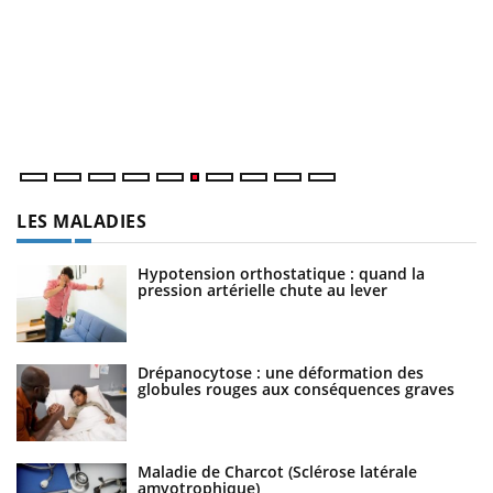
C
Yo
Co
cu
un
LES MALADIES
Hypotension orthostatique : quand la
pression artérielle chute au lever
Drépanocytose : une déformation des
globules rouges aux conséquences graves
Maladie de Charcot (Sclérose latérale
amyotrophique)