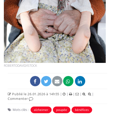
ROBERTODAVID/ISTOCK
Publié le 26.01.2026 à 14h55
|
|
|
|
|
Commenter
Mots clés :
alzheimer
poupée
bénéfices