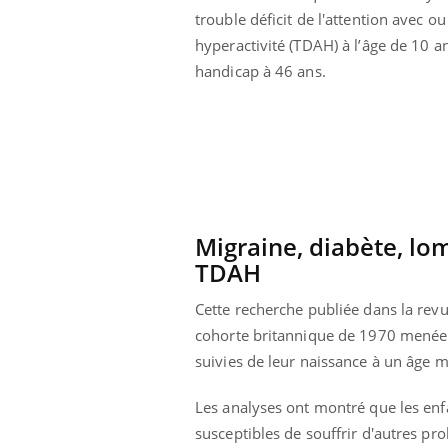
trouble déficit de l'attention avec o
hyperactivité (TDAH) à l’âge de 10 
handicap à 46 ans.
Migraine, diabète, lom
TDAH
Cette recherche publiée dans la rev
cohorte britannique de 1970 menée pa
ale : et si on
Eczéma Chronique des Mains : se
Dia
suivies de leur naissance à un âge m
Youtube
You
ube
Youtube
préparer pour l’été !
Le 
Les analyses ont montré que les enf
 diabète de type 2
L'été arrive… et avec lui, un tout nouveau
nom
susceptibles de souffrir d'autres pro
ues chez les
rythme de vie ! Vacances, plage, piscine,
diab