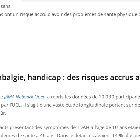
u sans
ans ont un risque accru d’avoir des problèmes de santé physique
balgie, handicap : des risques accrus a
ue
JAMA Network Open
a repris les données de 10.930 participants
r l’UCL. Il s’agit d’une vaste étude longitudinale portant sur 
Youtube
bète & Ramadan 2026
Un « jumeau numériq
ûr.
tube
Youtube
faciliter l’accès à la 
Ramadan approche, et, pour de
Youtube
préventive
ants présentant des symptômes de TDAH à l’âge de 10 ans étaien
breuses personnes atteintes de
blèmes de santé à 46 ans. Dans le détail, ils avaient 14 % plus d
Un établissement lié à u
ète, c'est une période de questions, de