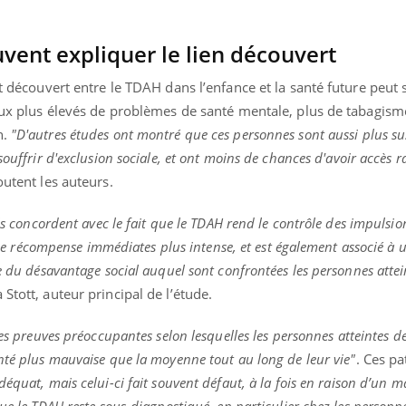
uvent expliquer le lien découvert
nt découvert entre le TDAH dans l’enfance et la santé future peut 
taux plus élevés de problèmes de santé mentale, plus de tabagism
n.
"D'autres études ont montré que ces personnes sont aussi plus su
souffrir d'exclusion sociale, et ont moins de chances d'avoir accès
joutent les auteurs.
els concordent avec le fait que le TDAH rend le contrôle des impulsio
et de récompense immédiates plus intense, et est également associé à 
se du désavantage social auquel sont confrontées les personnes attei
 Stott, auteur principal de l’étude.
es preuves préoccupantes selon lesquelles les personnes atteintes d
nté plus mauvaise que la moyenne tout au long de leur vie"
. Ces pa
déquat, mais celui-ci fait souvent défaut, à la fois en raison d’un