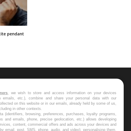
Hantavirus : un cas détecté chez un
ite pendant
touriste en France
ER
tners
, we wish to store and access information on your devices
in emails, etc.), combine and share your personal data with our
s les semaines les meilleures
ollected on this website or in our emails, already held by some of us,
ncluding in other contexts.
ta (identifiers, browsing, preferences, purchases, loyalty programs,
es and emails, phone, precise geolocation, etc.) allows developing
ervices, content, commercial offers and ads across your devices and
 by email, post, SMS, phone, audio, and video), personalising them,