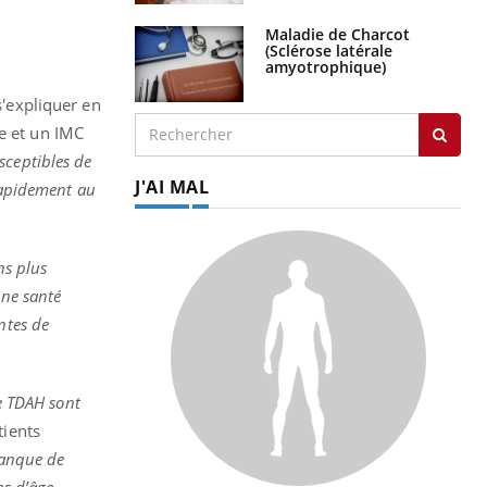
Maladie de Charcot
(Sclérose latérale
amyotrophique)
s'expliquer en
e et un IMC
sceptibles de
J'AI MAL
 rapidement au
ns plus
une santé
ntes de
e TDAH sont
tients
 manque de