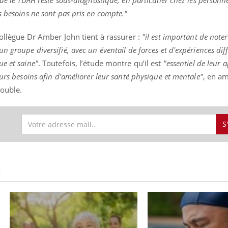
ue le TDAH reste sous-diagnostiqué, en particulier chez les personn
s besoins ne sont pas pris en compte."
collègue Dr Amber John tient à rassurer :
"il est important de noter
 groupe diversifié, avec un éventail de forces et d'expériences diff
e et saine"
. Toutefois, l’étude montre qu’il est
"essentiel de leur a
urs besoins afin d’améliorer leur santé physique et mentale"
, en am
rouble.
S
S