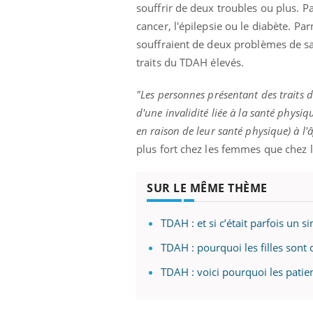
ez les soignants.
soleil, activités en plein air… Nos mains
défi
souffrir de deux troubles ou plus. P
sont ...
cancer, l'épilepsie ou le diabète. P
souffraient de deux problèmes de sa
traits du TDAH élevés.
"Les personnes présentant des traits d
d'une invalidité liée à la santé physi
en raison de leur santé physique) à l'
plus fort chez les femmes que chez
SUR LE MÊME THÈME
TDAH : et si c’était parfois un
TDAH : pourquoi les filles sont
TDAH : voici pourquoi les patien