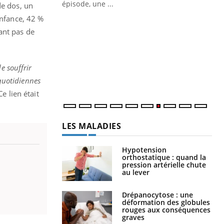
ière de bilan de
épisode, une ...
de dos, un
« jumeau
enfance, 42 %
Qu
You
êtr
ant pas de
"Le
qua
e souffrir
Doc
dir
 quotidiennes
 Ce lien était
LES MALADIES
Hypotension
orthostatique : quand la
pression artérielle chute
au lever
Drépanocytose : une
déformation des globules
rouges aux conséquences
graves