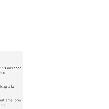
e 10 ans sont
ir des
icap à la
faut améliorer
DAH.