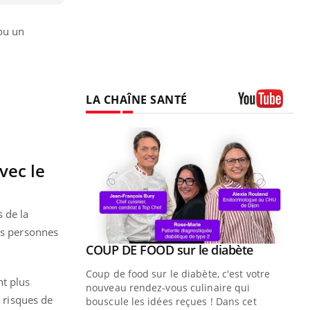
 ou un
LA CHAÎNE SANTÉ
Youtube
vec le
 de la
des personnes
Youtube
ue » pour
COUP DE FOOD sur le diabète
Youtube
médecine
Coup de food sur le diabète, c'est votre
t plus
nouveau rendez-vous culinaire qui
e risques de
n groupe
bouscule les idées reçues ! Dans cet