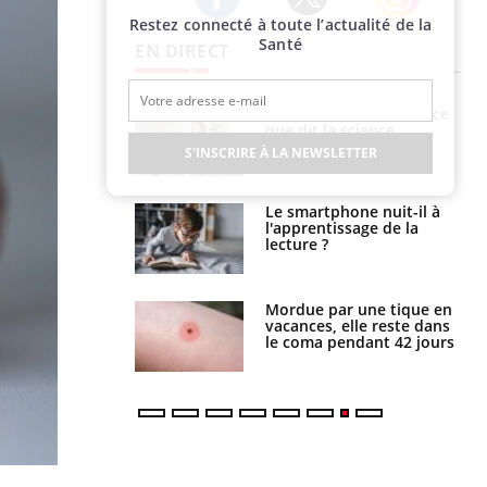
Restez connecté à toute l’actualité de la
Twitter
Facebook
Instagram
Santé
EN DIRECT
haleurs :
Grossesse et chaleur : ce
i le risque de
que dit la science
rimpe-t-il ?
S'INSCRIRE À LA NEWSLETTER
a pourrait-il
Le smartphone nuit-il à
la propagation du
l'apprentissage de la
lecture ?
i manger moins
Mordue par une tique en
éines pourrait
vacances, elle reste dans
ent être bénéfique
le coma pendant 42 jours