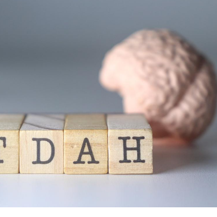
La sieste empêche-t-elle
Fortes c
de dormir la nuit ?
pourquo
noyade g
VIH : la fin du comprimé
Le Viagr
tous les jours se profile-t-
freiner 
elle enfin ?
cancer ?
Pourquoi votre ventre
Pourquo
gâche-t-il les premiers
de prot
jours de vos vacances ?
finalem