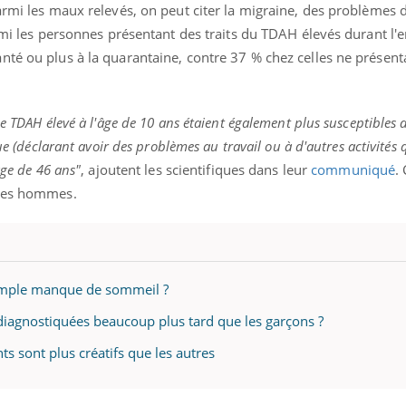
mutualiste innove en mat
s, mais ...
armi les maux relevés, on peut citer la migraine, des problèmes 
santé : l'utilisation d'un 
armi les personnes présentant des traits du TDAH élevés durant l'
numérique » permet ...
nté ou plus à la quarantaine, contre 37 % chez celles ne présent
e TDAH élevé à l'âge de 10 ans étaient également plus susceptibles d
que (déclarant avoir des problèmes au travail ou à d'autres activités
âge de 46 ans"
, ajoutent les scientifiques dans leur
communiqué
.
 les hommes.
 simple manque de sommeil ?
 diagnostiquées beaucoup plus tard que les garçons ?
ts sont plus créatifs que les autres