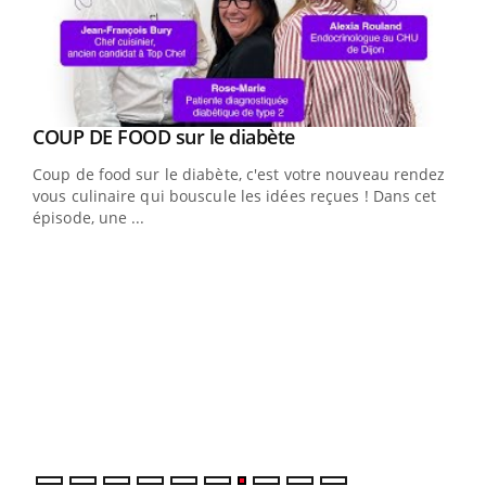
Youtube
Yout
COUP DE FOOD sur le diabète
Quand l’entreprise mise sur le bien être global
Youtube
Youtube
Coup de food sur le diabète, c'est votre nouveau rendez-
"Les rendez-vous de la santé et de la qualité de vie au
vous culinaire qui bouscule les idées reçues ! Dans cet
travail" de Pourquoi Docteur reçoivent Régis Blugeon,
épisode, une ...
DRH et directeur ...
Ecz
You
(3/3
Dans
vous
quot