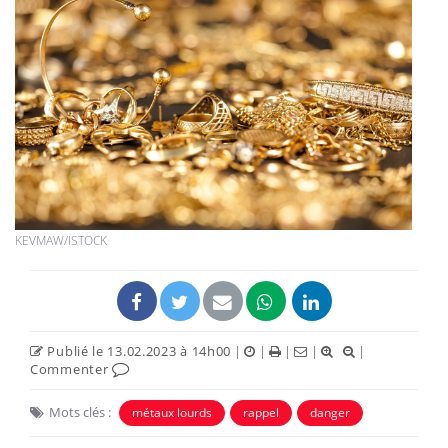
KEVMAW/ISTOCK
Publié le 13.02.2023 à 14h00
|
|
|
|
|
Commenter
Mots clés :
métaux lourds
rappel
danger