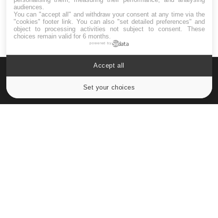
audiences.
You can "accept all" and withdraw your consent at any time via the
"cookies" footer link
. You can also "set detailed preferences" and
object to processing activities not subject to consent. These
choices remain valid for 6 months.
powered by
Accept all
Set your choices
Cookies settings
Le site santé de référence avec chaque jour toute l'actualité
médicale decryptée par des médecins en exercice et les
conseils des meilleurs spécialistes.
À PROPOS
Données personnelles et cookies
Qui sommes-nous