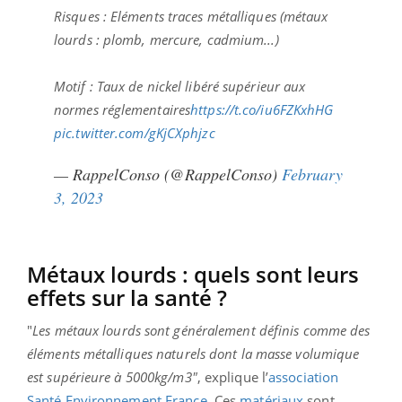
Risques : Eléments traces métalliques (métaux
lourds : plomb, mercure, cadmium...)
Motif : Taux de nickel libéré supérieur aux
normes réglementaires
https://t.co/iu6FZKxhHG
pic.twitter.com/gKjCXphjzc
— RappelConso (@RappelConso)
February
3, 2023
Métaux lourds : quels sont leurs
effets sur la santé ?
"
Les métaux lourds sont généralement définis comme des
éléments métalliques naturels dont la masse volumique
est supérieure à 5000kg/m
3"
, explique l’
association
Santé Environnement France
. Ces
matériaux
sont