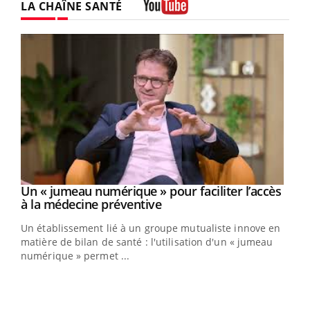
LA CHAÎNE SANTÉ
Youtube
Un « jumeau numérique » pour faciliter l’accès
Youtube
Youtube
à la médecine préventive
Un établissement lié à un groupe mutualiste innove en
e
matière de bilan de santé : l'utilisation d'un « jumeau
numérique » permet ...
COU
You