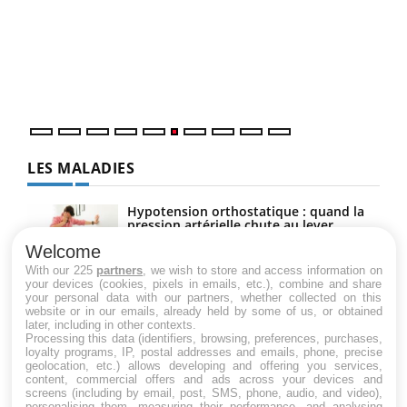
Coup
vous
épis
LES MALADIES
Hypotension orthostatique : quand la
pression artérielle chute au lever
Welcome
With our 225
partners
, we wish to store and access information on
your devices (cookies, pixels in emails, etc.), combine and share
Drépanocytose : une déformation des
your personal data with our partners, whether collected on this
globules rouges aux conséquences
website or in our emails, already held by some of us, or obtained
graves
later, including in other contexts.
Processing this data (identifiers, browsing, preferences, purchases,
loyalty programs, IP, postal addresses and emails, phone, precise
geolocation, etc.) allows developing and offering you services,
Maladie de Charcot (Sclérose latérale
content, commercial offers and ads across your devices and
amyotrophique)
screens (including by email, post, SMS, phone, audio, and video),
personalising them, measuring their performance, and analysing