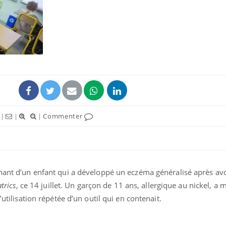
Cytomégalovirus : ce qui
Pourquo
change dans la prise en
gâche-t-
charge des femmes
jours de
enceintes
La sieste empêche-t-elle
Fortes c
de dormir la nuit ?
pourquo
noyade g
|
|
|
Commenter
VIH : la fin du comprimé
Le Viagr
tous les jours se profile-t-
freiner 
elle enfin ?
cancer ?
nant d’un enfant qui a développé un eczéma généralisé après avoi
trics
, ce 14 juillet. Un garçon de 11 ans, allergique au nickel, a 
’utilisation répétée d’un outil qui en contenait.