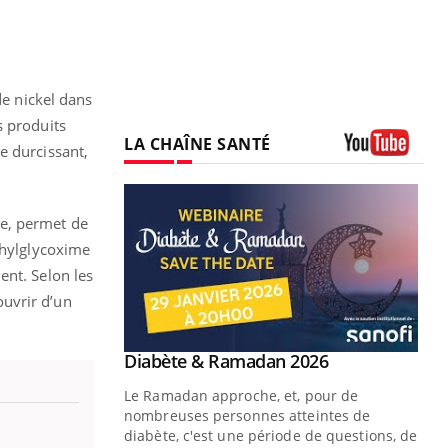
de nickel dans
s produits
LA CHAÎNE SANTÉ
e durcissant,
Youtube
ime, permet de
thylglycoxime
ient. Selon les
ouvrir d’un
Youtube
 Mains : se
Diabète & Ramadan 2026
Youtube
outube
Le Ramadan approche, et, pour de
 un tout nouveau
nombreuses personnes atteintes de
plage, piscine,
diabète, c'est une période de questions, de