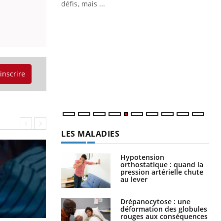
 air… Nos mains
défis, mais ...
Un
You
fac
pr
Un 
mut
'inscrire
san
num
LES MALADIES
Hypotension
orthostatique : quand la
pression artérielle chute
au lever
Drépanocytose : une
déformation des globules
rouges aux conséquences