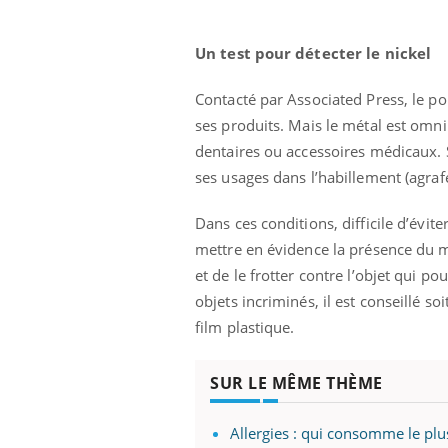
Un test pour détecter le nickel
Contacté par Associated Press, le po
ses produits. Mais le métal est omn
dentaires ou accessoires médicaux. 
ses usages dans l’habillement (agraf
Dans ces conditions, difficile d’évite
mettre en évidence la présence du mé
et de le frotter contre l’objet qui pou
objets incriminés, il est conseillé so
film plastique.
 Mains :
Carence en fer : comprendre pour
Ins
Youtube
You
Youtube
Youtube
prévenir
osa
SUR LE MÊME THÈME
aciles à aborder...
Fatigue, irritabilité, brouillard mental ou
En 2
Allergies : qui consomme le pl
poser des
même alopécie… Les symptômes de la
rest