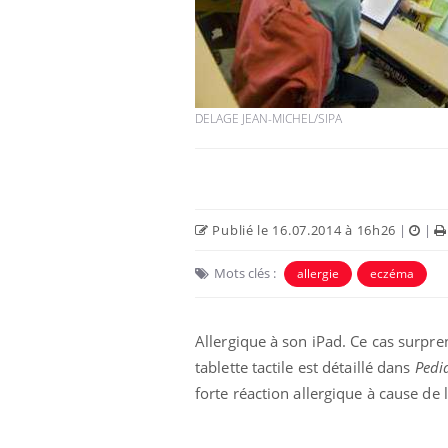
 à risque : ce jus
Cancer colorectal : une
ttire l'attention
stratégie simple aurait
DELAGE JEAN-MICHEL/SIPA
cheurs
changé la donne au Pays
basque
 oublier les
Chikungunya, dengue,
n vacances ?
West Nile : que se passe-
t-il dans le sud de la
Publié le 16.07.2014 à 16h26
|
|
France ?
Mots clés :
allergie
eczéma
 connectés :
Les médicaments GLP-1
le travail
protègent-ils aussi les os
de plus en plus
?
soirées
Allergique à son iPad. Ce cas surpre
tablette tactile est détaillé dans
Pedia
forte réaction allergique à cause de l