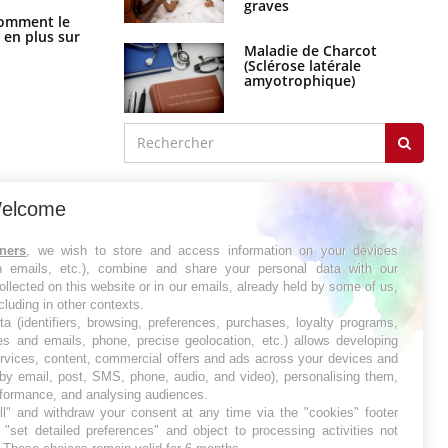
graves
Cancer colorectal : une stratégie
comment le
simple aurait changé la donne au
 en plus sur
Pays basque
Maladie de Charcot
(Sclérose latérale
amyotrophique)
J'AI MAL
elcome
tners
, we wish to store and access information on your devices
in emails, etc.), combine and share your personal data with our
ollected on this website or in our emails, already held by some of us,
ncluding in other contexts.
ta (identifiers, browsing, preferences, purchases, loyalty programs,
es and emails, phone, precise geolocation, etc.) allows developing
ervices, content, commercial offers and ads across your devices and
 by email, post, SMS, phone, audio, and video), personalising them,
rformance, and analysing audiences.
l" and withdraw your consent at any time via the "cookies" footer
"set detailed preferences" and object to processing activities not