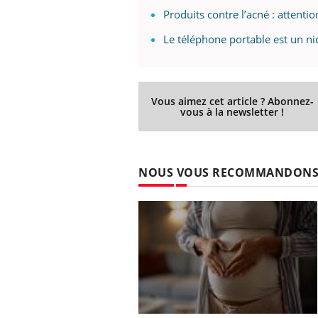
'un proche c'est
carence en fer sont multiples ce qui la rend
pat
Produits contre l’acné : attentio
...
Le téléphone portable est un nid
Vous aimez cet article ? Abonnez-
vous à la newsletter !
NOUS VOUS RECOMMANDON