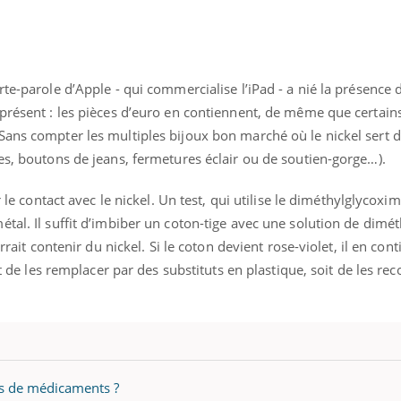
rte-parole d’Apple - qui commercialise l’iPad - a nié la présence 
iprésent : les pièces d’euro en contiennent, de même que certain
Sans compter les multiples bijoux bon marché où le nickel sert d
es, boutons de jeans, fermetures éclair ou de soutien-gorge…).
r le contact avec le nickel. Un test, qui utilise le diméthylglycox
tal. Il suffit d’imbiber un coton-tige avec une solution de dimé
rrait contenir du nickel. Si le coton devient rose-violet, il en cont
it de les remplacer par des substituts en plastique, soit de les rec
uline & Charge mentale : et si on
Eczéma Chronique des
tube
Youtube
Youtube
Y
it en parler??
préparer pour l’été !
026, l'insuline dans le diabète de type 2
L'été arrive… et avec lui,
us de médicaments ?
e entourée d'idées reçues chez les
rythme de vie ! Vacances, 