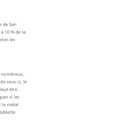
ue de San
5 à 10 % de la
elon les
si nombreux,
de ceux-ci, le
peut être
ues si les
 le métal.
tablette