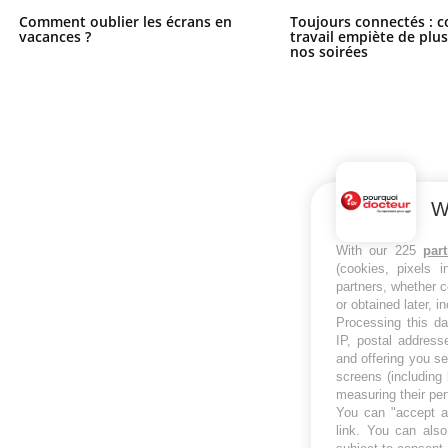
Comment oublier les écrans en
Toujours connectés : 
vacances ?
travail empiète de plus
nos soirées
W
With our 225
par
(cookies, pixels 
partners, whether c
or obtained later, i
Processing this da
IP, postal address
and offering you s
screens (including
measuring their pe
You can "accept al
link
. You can also 