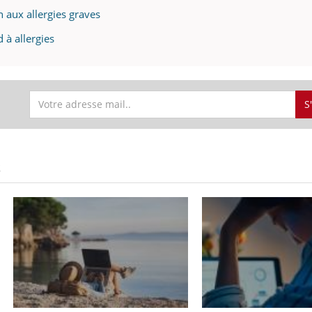
ients comme parfois chez les soignants.
soleil, activités en plein
n aux allergies graves
sont ...
 à allergies
S
S