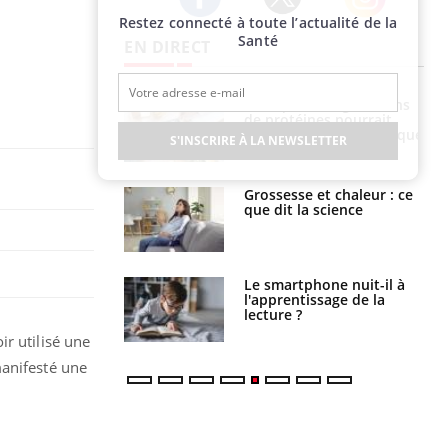
Restez connecté à toute l’actualité de la
Twitter
Facebook
Instagram
Santé
EN DIRECT
i votre ventre
Pourquoi manger moins
il les premiers
de protéines pourrait
 vos vacances ?
finalement être bénéfique
S'INSCRIRE À LA NEWSLETTER
haleurs :
Grossesse et chaleur : ce
i le risque de
que dit la science
rimpe-t-il ?
a pourrait-il
Le smartphone nuit-il à
la propagation du
l'apprentissage de la
lecture ?
r utilisé une
manifesté une