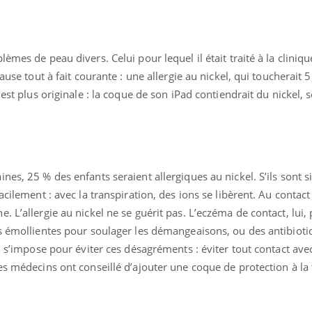
èmes de peau divers. Celui pour lequel il était traité à la cliniq
ause tout à fait courante : une allergie au nickel, qui toucherait 
 est plus originale : la coque de son iPad contiendrait du nickel, s
nes, 25 % des enfants seraient allergiques au nickel. S’ils sont 
acilement : avec la transpiration, des ions se libèrent. Au contact 
 L’allergie au nickel ne se guérit pas. L’eczéma de contact, lui, 
s émollientes pour soulager les démangeaisons, ou des antibiotiq
n s’impose pour éviter ces désagréments : éviter tout contact avec
es médecins ont conseillé d’ajouter une coque de protection à la 