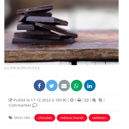
JULYPROKOPIV/ISTOCK
Publié le 17.12.2022 à 16h30
|
|
|
|
|
Commenter
Mots clés :
chocolat
métaux lourds
tablettes