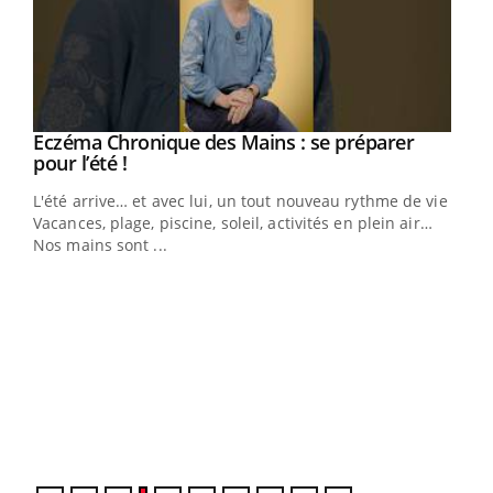
Eczéma Chronique des Mains : se préparer
Youtube
Youtube
pour l’été !
L'été arrive… et avec lui, un tout nouveau rythme de vie !
Vacances, plage, piscine, soleil, activités en plein air…
Nos mains sont ...
Dia
You
Le 
pers
ques