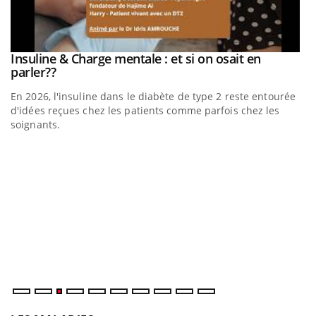
be
Insuline & Charge mentale : et si on osait en
Youtube
Youtube
parler??
En 2026, l'insuline dans le diabète de type 2 reste entourée
a
d'idées reçues chez les patients comme parfois chez les
soignants.
E
Yo
l’
L'
Va
ma