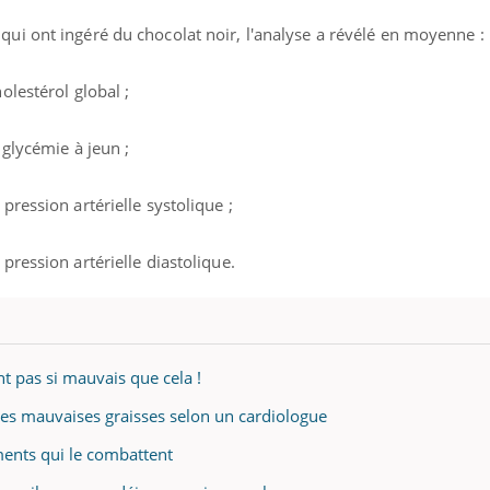
il, activités en plein air… Nos mains
 ...
i ont ingéré du chocolat noir, l'analyse a révélé en moyenne :
lestérol global ;
glycémie à jeun ;
ression artérielle systolique ;
ression artérielle diastolique.
nt pas si mauvais que cela !
les mauvaises graisses selon un cardiologue
iments qui le combattent