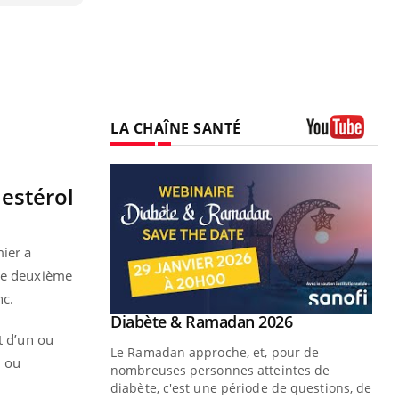
LA CHAÎNE SANTÉ
Youtube
estérol
mier a
 Le deuxième
nc.
Youtube
Diabète & Ramadan 2026
Youtube
t d’un ou
Le Ramadan approche, et, pour de
n ou
nombreuses personnes atteintes de
diabète, c'est une période de questions, de