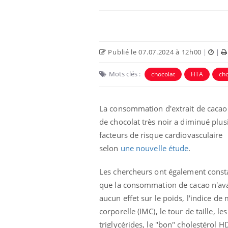
Publié le 07.07.2024 à 12h00
|
|
Mots clés :
chocolat
HTA
cho
La consommation d'extrait de cacao
de chocolat très noir a diminué plus
facteurs de risque cardiovasculaire
selon
une nouvelle étude
.
Les chercheurs ont également const
que la consommation de cacao n'ava
aucun effet sur le poids, l'indice de
corporelle (IMC), le tour de taille, les
triglycérides, le "bon" cholestérol H