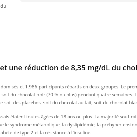
 du
et une réduction de 8,35 mg/dL du chol
andomisés et 1.986 participants répartis en deux groupes. Le pre
, soit du chocolat noir (70 % ou plus) pendant quatre semaines.
oit des placebos, soit du chocolat au lait, soit du chocolat bla
éma Chronique des Mains : se
tube
Youtube
parer pour l’été !
sais étaient toutes âgées de 18 ans ou plus. La majorité souffrai
ue le syndrome métabolique, la dyslipidémie, la préhypertensio
é arrive… et avec lui, un tout nouveau
iabète de type 2 et la résistance à l'insuline.
me de vie ! Vacances, plage, piscine,