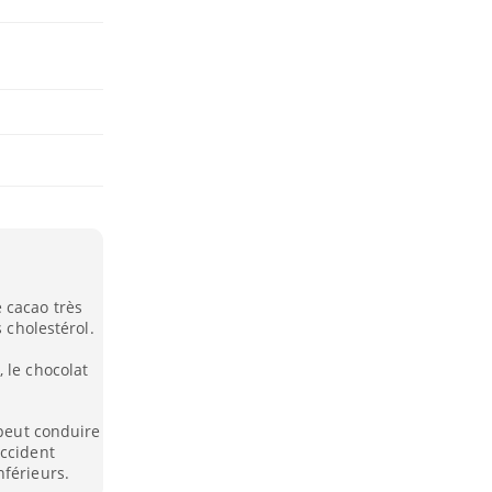
 cacao très
s cholestérol.
 le chocolat
 peut conduire
accident
nférieurs.