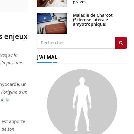
graves
Maladie de Charcot
(Sclérose latérale
amyotrophique)
es enjeux
orsque la
J'AI MAL
 n'a pas une
 myocarde, un
 l’origine d’un
que
la
e est apporté
s de son