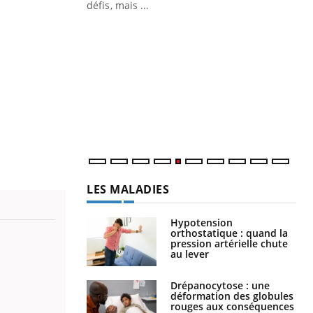
défis, mais ...
Un « jumeau numérique » pour
CO
Youtube
You
faciliter l’accès à la médecine
Youtube
Cou
préventive
nou
Un établissement lié à un groupe
bou
mutualiste innove en matière de bilan de
épi
santé : l'utilisation d'un « jumeau
numérique » permet ...
LES MALADIES
Hypotension
orthostatique : quand la
pression artérielle chute
au lever
Drépanocytose : une
déformation des globules
rouges aux conséquences