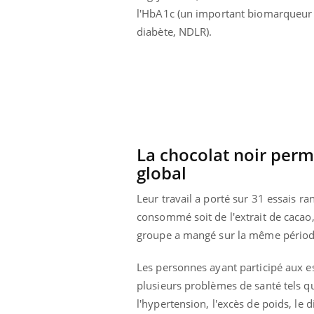
l'HbA1c (un important biomarqueur
diabète, NDLR).
La chocolat noir perm
global
Leur travail a porté sur 31 essais r
consommé soit de l'extrait de cacao
groupe a mangé sur la même période s
prendre pour
Insuline & Charge mentale : et si on
Ecz
Youtube
You
Youtube
osait en parler??
pré
Les personnes ayant participé aux es
plusieurs problèmes de santé tels q
llard mental ou
En 2026, l'insuline dans le diabète de type 2
L'ét
l'hypertension, l'excès de poids, le d
tômes de la
reste entourée d'idées reçues chez les
ryth