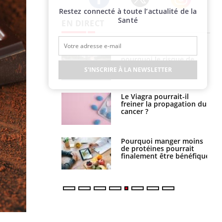
Restez connecté à toute l’actualité de la
Twitter
Facebook
Instagram
Santé
EN DIRECT
Fortes chaleurs :
Grossesse et chaleur : ce
pourquoi le risque de
que dit la science
noyade grimpe-t-il ?
S'INSCRIRE À LA NEWSLETTER
Le Viagra pourrait-il
Le smartphone nuit-il à
freiner la propagation du
l'apprentissage de la
cancer ?
lecture ?
Pourquoi manger moins
Mordue par une tique en
de protéines pourrait
vacances, elle reste dans
finalement être bénéfique
le coma pendant 42 jours