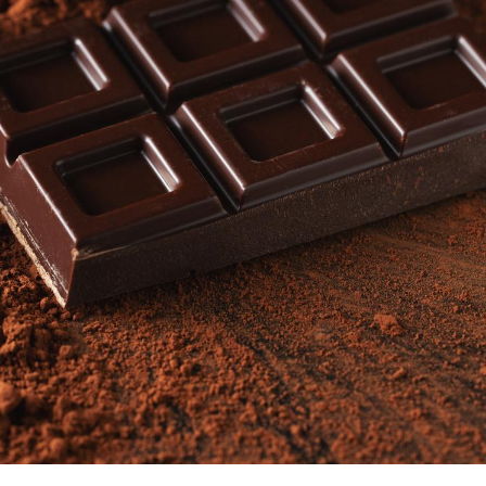
La sieste empêche-t-elle
de dormir la nuit ?
VIH : la fin du comprimé
tous les jours se profile-t-
elle enfin ?
Pourquoi votre ventre
gâche-t-il les premiers
jours de vos vacances ?