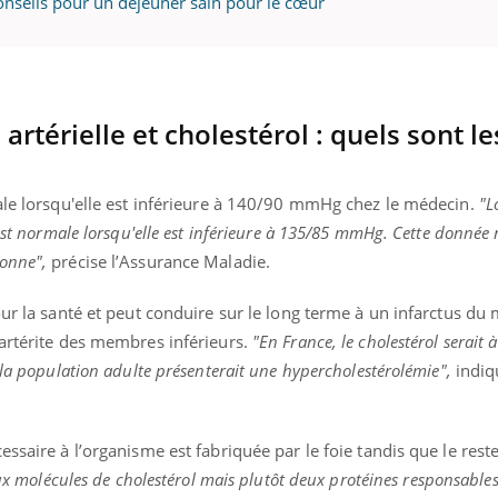
onseils pour un déjeuner sain pour le cœur
 artérielle et cholestérol : quels sont l
ale lorsqu'elle est inférieure à 140/90 mmHg chez le médecin.
"L
 est normale lorsqu'elle est inférieure à 135/85 mmHg. Cette donnée
onne",
précise l’Assurance Maladie.
our la santé et peut conduire sur le long terme à un infarctus du
 artérite des membres inférieurs.
"En France, le cholestérol serait à
 la population adulte présenterait une hypercholestérolémie",
indi
.
ssaire à l’organisme est fabriquée par le foie tandis que le rest
eux molécules de cholestérol mais plutôt deux protéines responsable