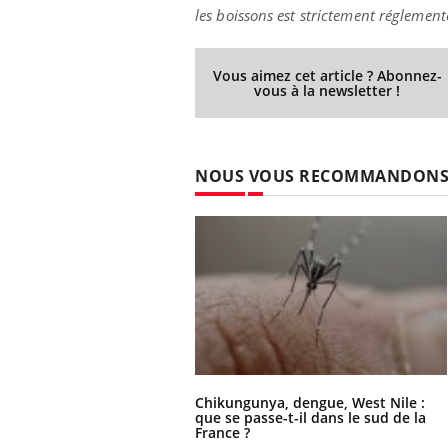
les boissons est strictement réglemen
Vous aimez cet article ? Abonnez-
vous à la newsletter !
 Mains :
Carence en fer : comprendre pour
Ins
Youtube
You
Youtube
Youtube
prévenir
osa
aciles à aborder...
Fatigue, irritabilité, brouillard mental ou
En 2
poser des
même alopécie… Les symptômes de la
rest
NOUS VOUS RECOMMANDON
'un proche c'est
carence en fer sont multiples ce qui la rend
pat
...
Chikungunya, dengue, West Nile :
que se passe-t-il dans le sud de la
France ?