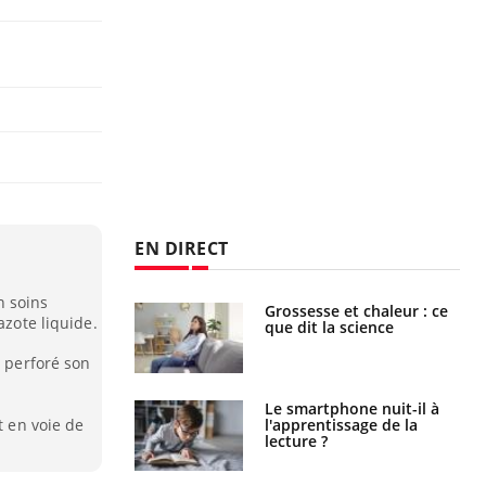
EN DIRECT
n soins
Grossesse et chaleur : ce
Mordue par un
azote liquide.
que dit la science
barracuda, une petite fille
secourue grâce à un
réflexe essentiel
a perforé son
Le smartphone nuit-il à
Légionellose en Suisse :
l'apprentissage de la
quelle est l’origine de la
t en voie de
lecture ?
contamination ?