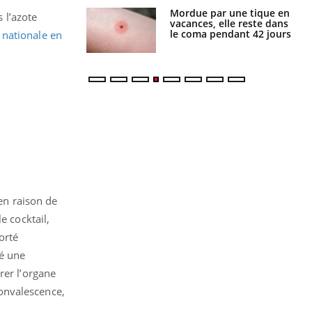
Mordue par une tique en
Allergies alimentaires :
 l’azote
vacances, elle reste dans
une nouvelle arme contre
le coma pendant 42 jours
les réactions sévères
 nationale en
 en raison de
e cocktail,
orté
ué une
rer l’organe
convalescence,