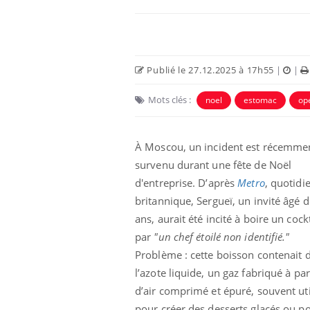
Publié le 27.12.2025 à 17h55
|
|
Mots clés :
noel
estomac
op
À Moscou, un incident est récemme
survenu durant une fête de Noël
d'entreprise. D’après
Metro
, quotidi
unya, dengue,
La sieste empêche-t-elle
britannique, Sergueï, un invité âgé 
e : que se passe-
de dormir la nuit ?
ans, aurait été incité à boire un cockt
 le sud de la
par
"un chef étoilé non identifié."
Problème : cette boisson contenait 
icaments GLP-1
VIH : la fin du comprimé
-ils aussi les os
tous les jours se profile-t-
l’azote liquide, un gaz fabriqué à par
elle enfin ?
d’air comprimé et épuré, souvent uti
pour créer des desserts glacés ou p