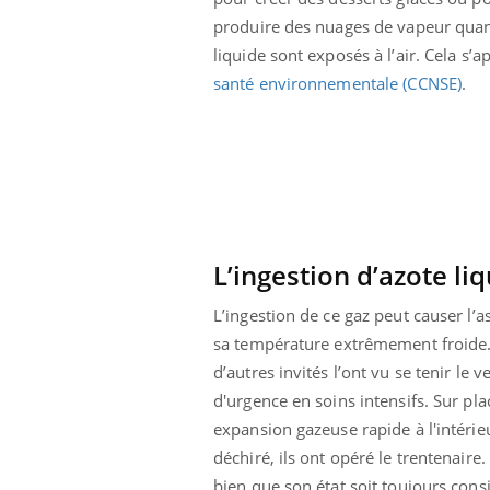
lovirus : ce qui
Pourquoi votre ventre
produire des nuages de vapeur quan
ans la prise en
gâche-t-il les premiers
des femmes
jours de vos vacances ?
liquide sont exposés à l’air. Cela s’a
s
santé environnementale (CCNSE)
.
L’ingestion d’azote l
L’ingestion de ce gaz peut causer l’a
sa température extrêmement froide. C’
d’autres invités l’ont vu se tenir le 
d'urgence en soins intensifs. Sur pl
expansion gazeuse rapide à l'intérie
déchiré, ils ont opéré le trentenaire
bien que son état soit toujours con