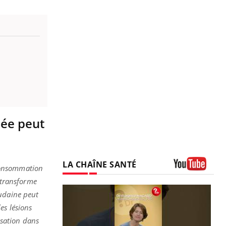
lée peut
LA CHAÎNE SANTÉ
consommation
Youtube
e transforme
oudaine peut
es lésions
isation dans