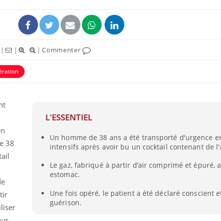
|
|
|
Commenter
ération
nt
L'ESSENTIEL
en
Un homme de 38 ans a été transporté d'urgence e
Fortes chaleurs :
de 38
intensifs après avoir bu un cocktail contenant de l'
pourquoi le risque de
ail
noyade grimpe-t-il ?
Le gaz, fabriqué à partir d’air comprimé et épuré, 
estomac.
de
Le Viagra pourrait-il
freiner la propagation du
Une fois opéré, le patient a été déclaré conscient e
tir
cancer ?
guérison.
liser
our