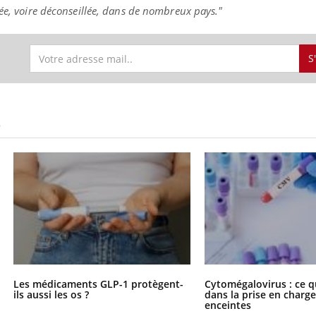
tée, voire déconseillée, dans de nombreux pays."
S
uline & Charge mentale : et si on
tube
Youtube
it en parler??
026, l'insuline dans le diabète de type 2
e entourée d'idées reçues chez les
S
ients comme parfois chez les soignants.
Les médicaments GLP-1 protègent-
Cytomégalovirus : ce q
ils aussi les os ?
dans la prise en char
enceintes