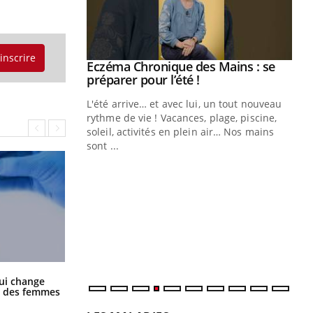
'inscrire
Youtube
Eczéma Chronique des Mains : se
Diabète & Ramadan 2026
Youtube
Youtube
Youtube
préparer pour l’été !
Le Ramadan approche, et, pour de
L'été arrive… et avec lui, un tout nouveau
nombreuses personnes atteintes de
rythme de vie ! Vacances, plage, piscine,
diabète, c'est une période de questions, de
soleil, activités en plein air… Nos mains
défis, mais ...
sont ...
Un
You
fac
pr
Un 
mut
san
num
La sieste empêche-t-elle de dormir
ui change
la nuit ?
ge des femmes