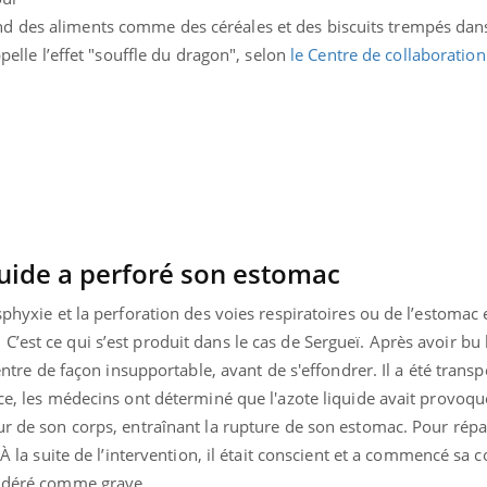
Pourquoi manger moins
d des aliments comme des céréales et des biscuits trempés dans
de protéines pourrait
finalement être bénéfique
ppelle l’effet "souffle du dragon", selon
le Centre de collaboration
iquide a perforé son estomac
sphyxie et la perforation des voies respiratoires ou de l’estomac
est ce qui s’est produit dans le cas de Sergueï. Après avoir bu l
ventre de façon insupportable, avant de s'effondrer. Il a été transp
ace, les médecins ont déterminé que l'azote liquide avait provoq
ur de son corps, entraînant la rupture de son estomac. Pour répa
. À la suite de l’intervention, il était conscient et a commencé sa 
sidéré comme grave.