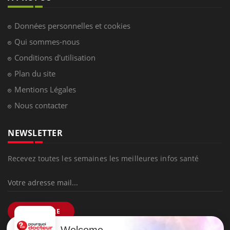
Données personnelles et cookies
Qui sommes-nous
Conditions d'utilisation
Plan du site
Mentions Légales
Nous contacter
NEWSLETTER
Recevez toutes les semaines les meilleures infos santé
S'INSCRIRE
Welcome