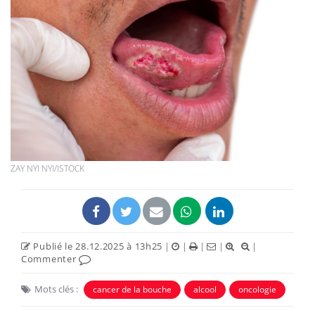
ZAY NYI NYI/ISTOCK
Publié le 28.12.2025 à 13h25
|
|
|
|
|
Commenter
Mots clés :
cancer de la bouche
alcool
oncologie