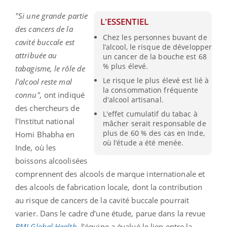
"Si une grande partie
L'ESSENTIEL
des cancers de la
Chez les personnes buvant de
cavité buccale est
l’alcool, le risque de développer
attribuée au
un cancer de la bouche est 68
% plus élevé.
tabagisme, le rôle de
Le risque le plus élevé est lié à
l'alcool reste mal
la consommation fréquente
connu",
ont indiqué
d'alcool artisanal.
des chercheurs de
L'effet cumulatif du tabac à
l’Institut national
mâcher serait responsable de
plus de 60 % des cas en Inde,
Homi Bhabha en
où l’étude a été menée.
Inde, où les
boissons alcoolisées
comprennent des alcools de marque internationale et
des alcools de fabrication locale, dont la contribution
au risque de cancers de la cavité buccale pourrait
varier. Dans le cadre d’une étude, parue dans la revue
BMJ Global Health
, l’équipe a évalué le lien entre la