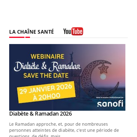
LA CHAÎNE SANTÉ
Youtube
Youtube
Diabète & Ramadan 2026
Youtube
Le Ramadan approche, et, pour de nombreuses
vie !
personnes atteintes de diabète, c'est une période de
…
questions, de défis, mais ...