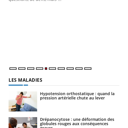
Un 
You
à l
Un é
mati
numé
LES MALADIES
Hypotension orthostatique : quand la
pression artérielle chute au lever
Drépanocytose : une déformation des
globules rouges aux conséquences
graves