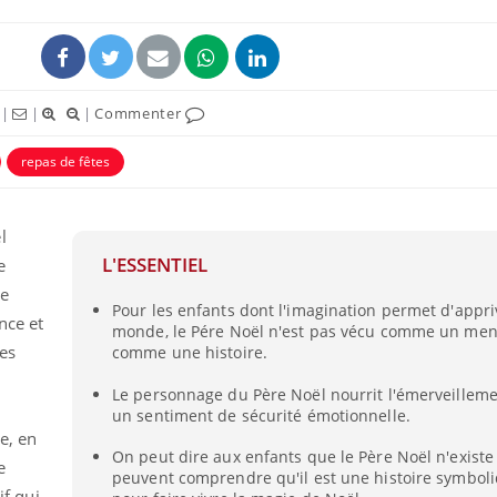
|
|
|
Commenter
repas de fêtes
l
L'ESSENTIEL
e
de
Pour les enfants dont l'imagination permet d'appri
Cytomégalovirus : ce qui
nce et
monde, le Pére Noël n'est pas vécu comme un me
change dans la prise en
charge des femmes
es
comme une histoire.
enceintes
Le personnage du Père Noël nourrit l'émerveilleme
un sentiment de sécurité émotionnelle.
La sieste empêche-t-elle
de dormir la nuit ?
e, en
On peut dire aux enfants que le Père Noël n'existe 
e
peuvent comprendre qu'il est une histoire symboli
if qui