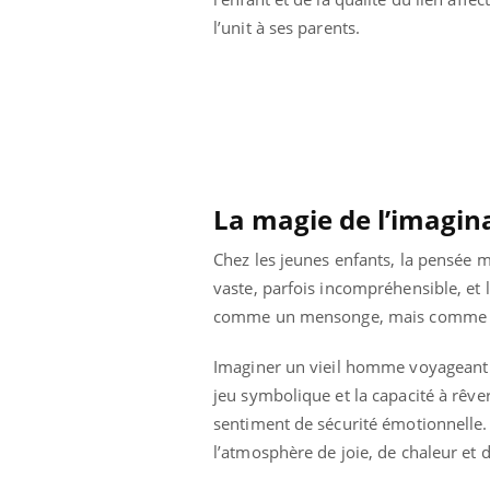
 connectés :
Les médicaments GLP-1
l’unit à ses parents.
le travail
protègent-ils aussi les os
de plus en plus
?
soirées
La magie de l’imagin
Chez les jeunes enfants, la pensée
vaste, parfois incompréhensible, et l
comme un mensonge, mais comme une 
Imaginer un vieil homme voyageant da
jeu symbolique et la capacité à rêve
sentiment de sécurité émotionnelle.
l’atmosphère de joie, de chaleur et d