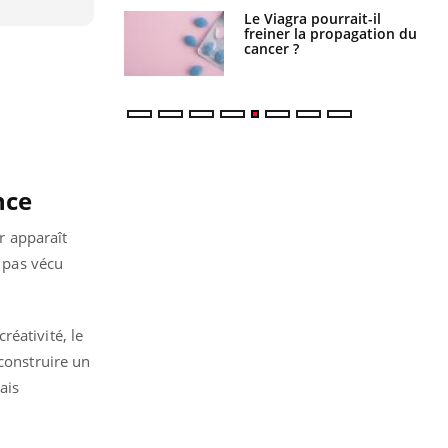
Le Viagra pourrait-il
Le smartphone nuit-il à
freiner la propagation du
l'apprentissage de la
cancer ?
lecture ?
nce
r apparaît
s pas vécu
éativité, le
 construire un
ais