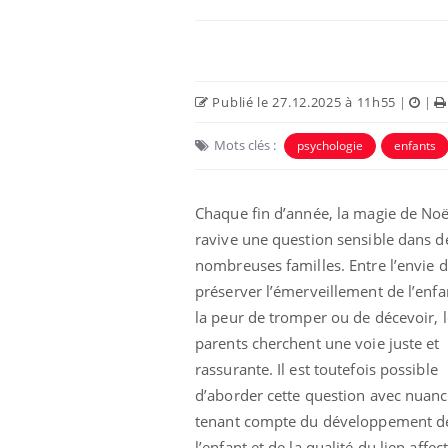
Publié le 27.12.2025 à 11h55
|
|
Mots clés :
psychologie
enfants
Chaque fin d’année, la magie de Noë
ravive une question sensible dans d
nombreuses familles. Entre l’envie 
 à risque : ce jus
Cancer colorectal : une
préserver l’émerveillement de l’enfa
ttire l'attention
stratégie simple aurait
cheurs
changé la donne au Pays
la peur de tromper ou de décevoir, l
basque
parents cherchent une voie juste et
rassurante. Il est toutefois possible
 oublier les
Chikungunya, dengue,
n vacances ?
West Nile : que se passe-
d’aborder cette question avec nuanc
t-il dans le sud de la
tenant compte du développement d
France ?
l’enfant et de la qualité du lien affect