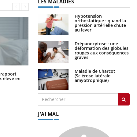
LES MALADIES
Hypotension
orthostatique : quand la
pression artérielle chute
au lever
Drépanocytose : une
déformation des globules
rouges aux conséquences
graves
Maladie de Charcot
Grossesse à risque : ce jus naturel
n rapport
(Sclérose latérale
attire l'attention des chercheurs
x élevé en
amyotrophique)
J'AI MAL