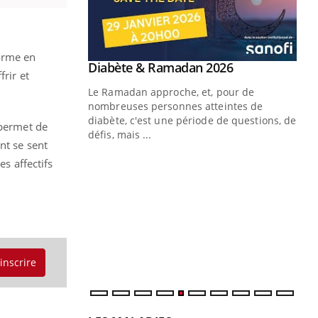
forme en
Youtube
Diabète & Ramadan 2026
Youtube
frir et
Le Ramadan approche, et, pour de
nombreuses personnes atteintes de
diabète, c'est une période de questions, de
 permet de
défis, mais ...
nt se sent
Un « jumeau numérique » pour
CO
Youtube
You
es affectifs
faciliter l’accès à la médecine
Youtube
Cou
préventive
nou
Un établissement lié à un groupe
bou
mutualiste innove en matière de bilan de
épi
santé : l'utilisation d'un « jumeau
numérique » permet ...
'inscrire