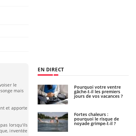
EN DIRECT
voiser le
Pourquoi votre ventre
Pourquoi manger moins
nsonge mais
gâche-t-il les premiers
de protéines pourrait
jours de vos vacances ?
finalement être bénéfique
nt et apporte
Fortes chaleurs :
Grossesse et chaleur : ce
pourquoi le risque de
que dit la science
noyade grimpe-t-il ?
pas lorsqu'ils
que, inventée