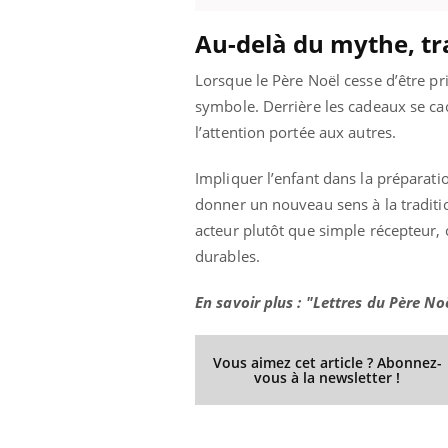
llard mental ou
Au-delà du mythe, tr
tômes de la
les ce qui la rend
Lorsque le Père Noël cesse d’être pris
Insuline & Charge mentale : et si on
Ecz
Youtube
You
symbole. Derrière les cadeaux se cach
Youtube
osait en parler??
pré
l’attention portée aux autres.
En 2026, l'insuline dans le diabète de type 2
L'ét
reste entourée d'idées reçues chez les
ryth
Impliquer l’enfant dans la préparati
patients comme parfois chez les soignants.
sole
donner un nouveau sens à la traditio
sont
acteur plutôt que simple récepteur, c
durables.
En savoir plus : "Lettres du Père Noël
Vous aimez cet article ? Abonnez-
vous à la newsletter !