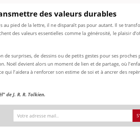
ansmettre des valeurs durables
 au pied de la lettre, il ne disparaît pas pour autant. Il se trans
éma Chronique des Mains : se
tube
ent des valeurs essentielles comme la générosité, le plaisir d’of
Youtube
parer pour l’été !
é arrive… et avec lui, un tout nouveau
me de vie ! Vacances, plage, piscine,
on de surprises, de dessins ou de petits gestes pour ses proches
il, activités en plein air… Nos mains
n. Noël devient alors un moment de lien et de partage, où l’enfa
 ...
e qui l’aidera à renforcer son estime de soi et à ancrer des repèr
" de J. R. R. Tolkien.
S