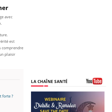
ner
nge avec
e.
ture.
érité est
ors comprendre
n plaisir
LA CHAÎNE SANTÉ
Youtube
 forte ?