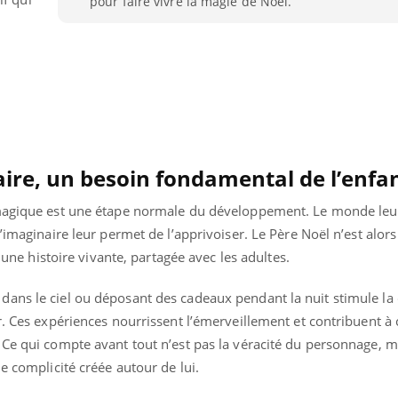
pour faire vivre la magie de Noël.
VIH : la fin du comprimé
tous les jours se profile-t-
elle enfin ?
aire, un besoin fondamental de l’enfa
 magique est une étape normale du développement. Le monde leu
’imaginaire leur permet de l’apprivoiser. Le Père Noël n’est alor
histoire vivante, partagée avec les adultes.
ns le ciel ou déposant des cadeaux pendant la nuit stimule la cr
r. Ces expériences nourrissent l’émerveillement et contribuent à
 Ce qui compte avant tout n’est pas la véracité du personnage, m
e complicité créée autour de lui.