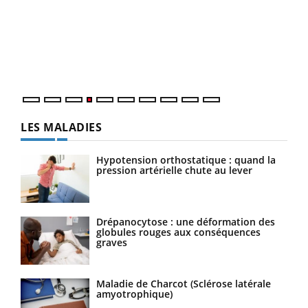
Le 
pers
ques
LES MALADIES
Hypotension orthostatique : quand la
pression artérielle chute au lever
Drépanocytose : une déformation des
globules rouges aux conséquences
graves
Maladie de Charcot (Sclérose latérale
amyotrophique)