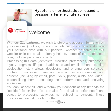
Hypotension orthostatique : quand la
pression artérielle chute au lever
Welcome
Drépanocytose : une déformation des
globules rouges aux conséquences
graves
With our 225
partners
, we wish to store and access information on
your devices (cookies, pixels in emails, etc.), combine and share
your personal data with our partners, whether collected on this
website or in our emails, already held by some of us, or obtained
Maladie de Charcot (Sclérose latérale
later, including in other contexts.
amyotrophique)
Processing this data (identifiers, browsing, preferences, purchases,
loyalty programs, IP, postal addresses and emails, phone, precise
geolocation, etc.) allows developing and offering you services,
content, commercial offers and ads across your devices and
screens (including by email, post, SMS, phone, audio, and video),
personalising them, measuring their performance, and analysing
audiences.
You can "accept all" and withdraw your consent at any time via the
"cookies" footer link
. You can also "set detailed preferences" and
object to processing activities not subject to consent. These
choices remain valid for 6 months.
powered by