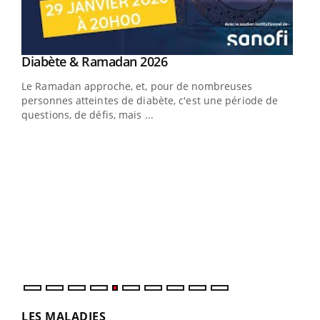
Youtube
Diabète & Ramadan 2026
Youtube
Le Ramadan approche, et, pour de nombreuses
vie !
personnes atteintes de diabète, c'est une période de
…
questions, de défis, mais ...
Un 
You
à l
Un é
mati
numé
LES MALADIES