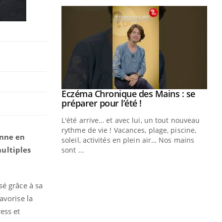
ale : et si on
Eczéma Chronique des Mains : se
Youtube
ube
Youtube
préparer pour l’été !
e diabète de type 2
L'été arrive… et avec lui, un tout nouveau
çues chez les
rythme de vie ! Vacances, plage, piscine,
enne en
ez les soignants.
soleil, activités en plein air… Nos mains
multiples
sont ...
Di
You
Le 
sé grâce à sa
nom
dia
avorise la
défi
ess et