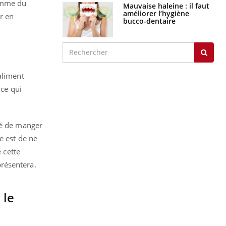
somme du
Mauvaise haleine : il faut
améliorer l’hygiène
er en
bucco-dentaire
aliment
 ce qui
sé de manger
e est de ne
 cette
résentera.
 le