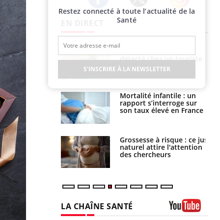
Restez connecté à toute l’actualité de la
Twitter
Facebook
Instagram
Santé
EN DIRECT
eunes enfants :
Hantavirus : un cas
rousse à
détecté chez un touriste
ie pour les
en France
S'INSCRIRE À LA NEWSLETTER
s ?
e métabolique :
Mortalité infantile : un
nt les meilleurs
rapport s’interroge sur
s physiques ?
son taux élevé en France
 éviter une otite
Grossesse à risque : ce jus
 les vacances ?
naturel attire l'attention
des chercheurs
LA CHAÎNE SANTÉ
Youtube