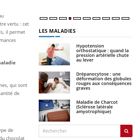
au
re vertu : cet
LES MALADIES
s, il permet
ormances
Hypotension
orthostatique : quand la
pression artérielle chute
au lever
maladie
Drépanocytose : une
déformation des globules
rouges aux conséquences
mes, qui sont
graves
antité de
Maladie de Charcot
(Sclérose latérale
amyotrophique)
type de
du chocolat