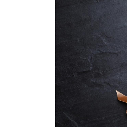
Les crises d’angoisse
peuvent-elles survenir
sans raison apparente ?
Fatigue en vacances :
normal ou signe d’une
maladie ?
Et si les caries pouvaient
bientôt disparaître sans
plombage ?