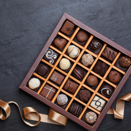
Éclipse solaire du 12 août
Bébés, j
: “Des verres adaptés,
quelle t
c'est indispensable pour
pharmac
la santé des yeux”
vacance
Les troubles du sommeil
Syndrom
modifient votre cerveau !
quels so
exercice
Mon enfant est-il trop
Comment
sensible ou simplement
pendant
très empathique ?