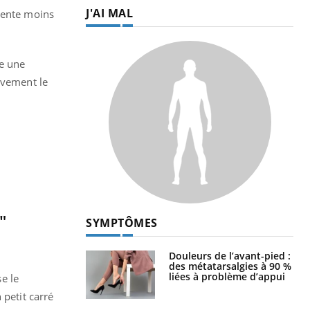
J'AI MAL
ésente moins
de une
ivement le
"
SYMPTÔMES
Douleurs de l’avant-pied :
des métatarsalgies à 90 %
liées à problème d’appui
se le
 petit carré