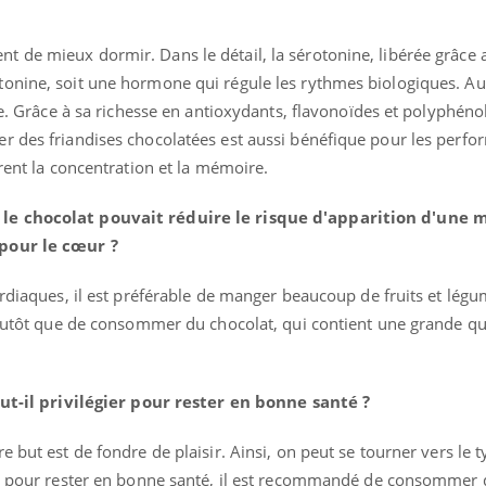
 de mieux dormir. Dans le détail, la sérotonine, libérée grâce 
onine, soit une hormone qui régule les rythmes biologiques. Aut
ue. Grâce à sa richesse en antioxydants, flavonoïdes et polyphénol
r des friandises chocolatées est aussi bénéfique pour les perf
orent la concentration et la mémoire.
le chocolat pouvait réduire le risque d'apparition d'une 
 pour le cœur ?
ardiaques, il est préférable de manger beaucoup de fruits et légu
 plutôt que de consommer du chocolat, qui contient une grande qu
faut-il privilégier pour rester en bonne santé ?
 but est de fondre de plaisir. Ainsi, on peut se tourner vers le 
s, pour rester en bonne santé, il est recommandé de consommer 