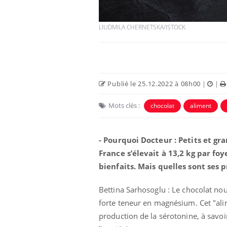
LIUDMILA CHERNETSKA/ISTOCK
Publié le 25.12.2022 à 08h00
|
|
Eczéma Chronique des Mains :
Car
Youtube
You
Youtube
expliquer ma maladie
pré
Mots clés :
chocolat
aliment
Il y a des sujets qui sont faciles à aborder...
Fati
d'autres non ! D'un côté, poser des
mêm
- Pourquoi Docteur : Petits et g
questions sur la maladie d'un proche c'est
care
France s’élevait à 13,2 kg par foy
montrer ...
...
bienfaits. Mais quelles sont ses 
Bettina Sarhosoglu : Le chocolat no
forte teneur en magnésium. Cet "alim
production de la sérotonine, à savo