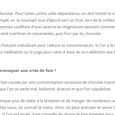
 chocolat. Pour lutter contre cette dépendance, on doit limiter le
le, en se tournant tout d’abord vers un fruit, lors de la collati
personnes souffrant d’une carence en magnésium peuvent comme
nt nutritives et rassasiantes, puis finir par du chocolat.
 chocolat individuels pour réduire sa consommation. Si l’on a le 
 la méditation ou le yoga pour venir à bout de son addiction aux 
provoquer une crise de foie ?
e foie causée par une consommation excessive de chocolat n’exis
e que l’on se sente mal, ballonné, écœuré et que l’on culpabilise.
 risque plus de céder à la tentation et de manger de nombreux c
chez nous, on connaît le menu. Ainsi, on peut anticiper et savoir 
i l’on est invité, il est conseillé de choisir le bon moment pou