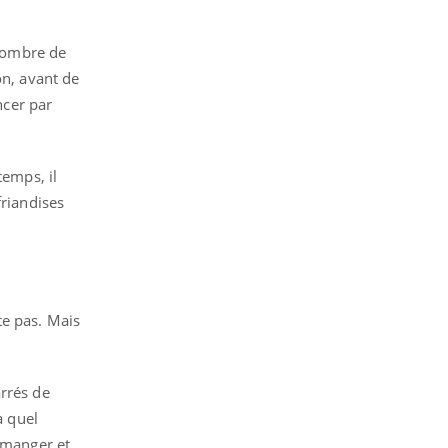
 nombre de
on, avant de
ncer par
temps, il
friandises
te pas. Mais
arrés de
à quel
r manger et