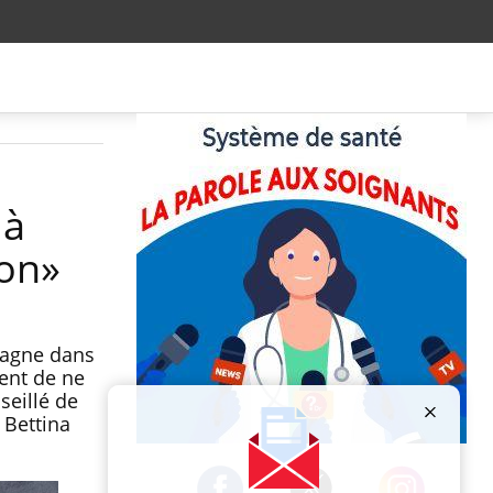
 à
on»
pagne dans
ient de ne
seillé de
 Bettina
Publicité