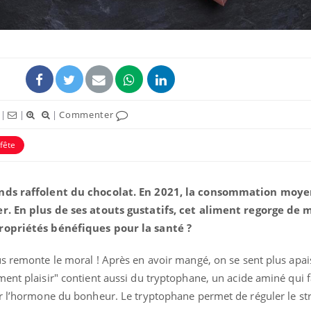
|
|
|
Commenter
ence en fer : comprendre pour
Insuline & Charge ment
tube
Youtube
Youtube
Yout
venir
osait en parler??
fête
gue, irritabilité, brouillard mental ou
En 2026, l'insuline dans l
e alopécie… Les symptômes de la
reste entourée d'idées re
rands raffolent du chocolat. En 2021, la consommation moy
nce en fer sont multiples ce qui la rend
patients comme parfois ch
er. En plus de ses atouts gustatifs, cet aliment regorge de 
propriétés bénéfiques pour la santé ?
us remonte le moral ! Après en avoir mangé, on se sent plus apai
ent plaisir" contient aussi du tryptophane, un acide aminé qui f
ir l’hormone du bonheur. Le tryptophane permet de réguler le str