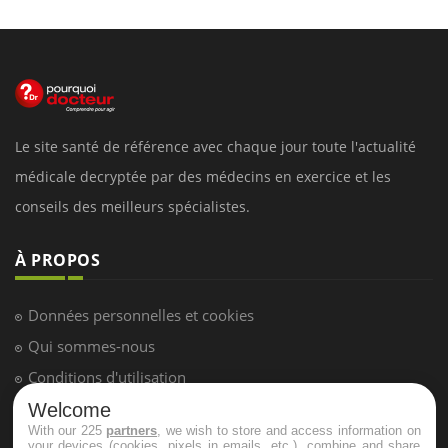
Le site santé de référence avec chaque jour toute l'actualité
médicale decryptée par des médecins en exercice et les
conseils des meilleurs spécialistes.
À PROPOS
Données personnelles et cookies
Qui sommes-nous
Conditions d'utilisation
Plan du site
Welcome
With our 225
partners
, we wish to store and access information on
Mentions Légales
your devices (cookies, pixels in emails, etc.), combine and share