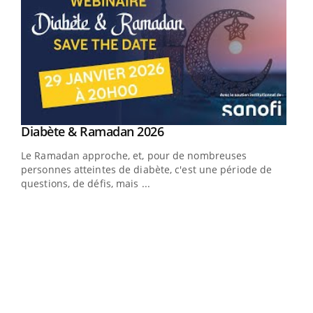
Youtube
Diabète & Ramadan 2026
Youtube
Le Ramadan approche, et, pour de nombreuses
vie !
personnes atteintes de diabète, c'est une période de
…
questions, de défis, mais ...
Un 
You
à l
Un é
mati