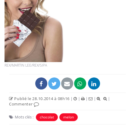
REX/MARTIN LEE/REX/SIPA
Publié le 28.10.2014 à 08h16
|
|
|
|
|
Commenter
Mots clés :
chocolat
melon