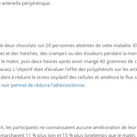
 artérielle périphérique.
 de deux chocolats sur 20 personnes atteintes de cette maladie. El
bes et des hanches, des crampes ou des douleurs pendant la mar
éma Chronique des Mains :
Carence en fer : com
tube
Youtube
s le matin, puis deux heures après avoir mangé 40 grammes de c
Youtube
Youtube
liquer ma maladie
prévenir
cao). L’objectif était d’évaluer l’effet des polyphénols sur les art
 a des sujets qui sont faciles à aborder...
Fatigue, irritabilité, brou
ent à réduire le stress oxydatif des cellules et améliore le flux
tres non ! D'un côté, poser des
même alopécie… Les sym
t noir permet de réduire l’athérosclérose
.
tions sur la maladie d'un proche c'est
carence en fer sont multi
rer ...
...
t, les participants ne connaissaient aucune amélioration de leur
s marchaient 11 % plus loin et 15 % plus longtemps que le matin