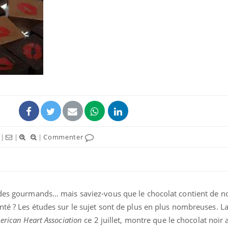
Les troubles du sommeil
Syndrom
modifient votre cerveau !
quels so
exercice
Mon enfant est-il trop
Comment
sensible ou simplement
pendant
très empathique ?
|
|
|
Commenter
Bébés, jeunes enfants :
Hantavir
quelle trousse à
détecté 
pharmacie pour les
en Fran
vacances ?
r des gourmands… mais saviez-vous que le chocolat contient de 
té ? Les études sur le sujet sont de plus en plus nombreuses. L
erican Heart Association
ce 2 juillet, montre que le chocolat noir