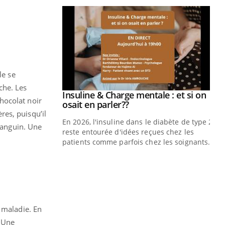
le se
che. Les
prendre pour
Insuline & Charge mentale : et si on
Youtube
hocolat noir
Youtube
osait en parler??
ères, puisqu’il
illard mental ou
En 2026, l'insuline dans le diabète de type 2
 sanguin. Une
ptômes de la
reste entourée d'idées reçues chez les
ples ce qui la rend
patients comme parfois chez les soignants.
Ec
You
pré
L'é
ryt
sol
 maladie. En
sont
. Une