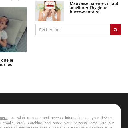
Mauvaise haleine : il faut
améliorer l’hygiène
bucco-dentaire
Syndrome métabolique : quels sont
 quelle
les meilleurs exercices physiques ?
ur les
ER
tners
, we wish to store and access information on your devices
in emails, etc.), combine and share your personal data with our
s les semaines les meilleures