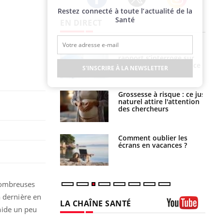
Restez connecté à toute l’actualité de la
Twitter
Facebook
Instagram
Santé
EN DIRECT
e métabolique :
Mortalité infantile : un
nt les meilleurs
rapport s’interroge sur
s physiques ?
son taux élevé en France
S'INSCRIRE À LA NEWSLETTER
 éviter une otite
Grossesse à risque : ce jus
 les vacances ?
naturel attire l'attention
des chercheurs
us : un cas
Comment oublier les
chez un touriste
écrans en vacances ?
ce
nombreuses
a dernière en
LA CHAÎNE SANTÉ
 aide un peu
Youtube