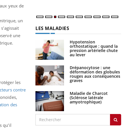
» aux yeux de
nitrique, un
LES MALADIES
s'agissait
observé une
Hypotension
érique.
orthostatique : quand la
pression artérielle chute
au lever
Drépanocytose : une
déformation des globules
rouges aux conséquences
graves
rotéger les
ecteurs contre
Maladie de Charcot
vonoïdes,
(Sclérose latérale
amyotrophique)
ation des
 qu’il