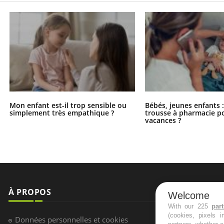
Mon enfant est-il trop sensible ou
Bébés, jeunes enfants :
simplement très empathique ?
trousse à pharmacie po
vacances ?
À PROPOS
NEWSLETT
Welcome
With our 225
par
(cookies, pixels 
Recevez toute
Données personnelles et cookies