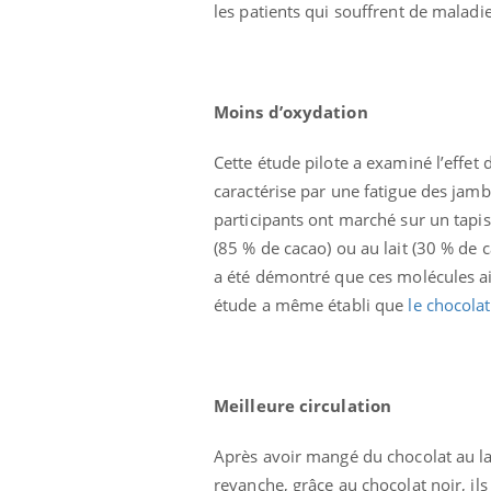
les patients qui souffrent de maladie
Moins d’oxydation
Cette étude pilote a examiné l’effet
caractérise par une fatigue des jam
Ecz
You
participants ont marché sur un tapi
exp
(85 % de cacao) ou au lait (30 % de ca
Il y
a été démontré que ces molécules aid
d'au
étude a même établi que
le chocola
ques
mont
Meilleure circulation
Après avoir mangé du chocolat au lai
revanche, grâce au chocolat noir, il