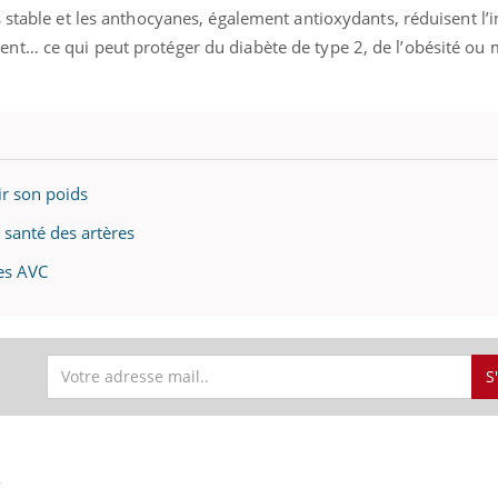
s stable et les anthocyanes, également antioxydants, réduisent l
nt… ce qui peut protéger du diabète de type 2, de l’obésité o
ir son poids
 santé des artères
es AVC
S
S