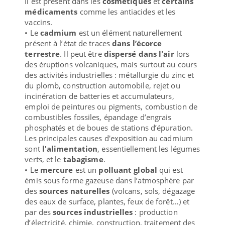
Il est présent dans les
cosmétiques
et
certains
médicaments
comme les antiacides et les
vaccins.
• Le
cadmium
est un élément naturellement
présent à l’état de traces
dans l’écorce
terrestre
. Il peut être
dispersé dans l'air
lors
des éruptions volcaniques, mais surtout au cours
des activités industrielles : métallurgie du zinc et
du plomb, construction automobile, rejet ou
incinération de batteries et accumulateurs,
emploi de peintures ou pigments, combustion de
combustibles fossiles, épandage d’engrais
phosphatés et de boues de stations d’épuration.
Les principales causes d'exposition au cadmium
sont
l'alimentation
, essentiellement les légumes
verts, et le
tabagisme
.
• Le
mercure
est un
polluant global
qui est
émis sous forme gazeuse dans l’atmosphère par
des
sources naturelles
(volcans, sols, dégazage
des eaux de surface, plantes, feux de forêt…) et
par des
sources industrielles
: production
d’électricité, chimie, construction, traitement des