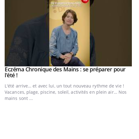
Eczéma Chronique des Mains : se préparer pour
Youtube
Youtube
l’été !
e
L'été arrive… et avec lui, un tout nouveau rythme de vie !
Vacances, plage, piscine, soleil, activités en plein air… Nos
mains sont ...
D
Yo
L