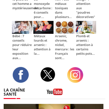
cet homme a
monoxyde
métaux
attention
mystérieusement...
de carbone :
toxiques
aux
6 conseils
dans
"poudres
pour...
plusieurs...
décoratives"
Bébé : 7
Métaux
Arsenic,
Plomb et
conseils
lourds et
chrome,
arsenic :
pour réduire
arsenic :
nickel,
attention à
leur
attention à
mercure : les
certains
exposition
la...
Français
petits pots...
aux...
sont...
Twitter
Facebook
Instagram
LA CHAÎNE
SANTÉ
Youtube