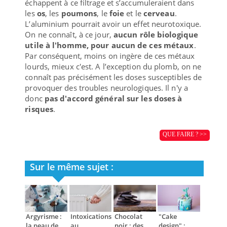
échappent à ce filtrage et s’accumuleraient dans
les
os
, les
poumons
, le
foie
et le
cerveau
.
L’aluminium pourrait avoir un effet neurotoxique.
On ne connaît, à ce jour,
aucun rôle biologique
utile à l'homme, pour aucun de ces métaux
.
Par conséquent, moins on ingère de ces métaux
lourds, mieux c'est. A l’exception du plomb, on ne
connaît pas précisément les doses susceptibles de
provoquer des troubles neurologiques. Il n'y a
donc
pas d'accord général sur les doses à
risques
.
QUE FAIRE ? >>
Sur le même sujet :
Argyrisme :
Intoxications
Chocolat
"Cake
la peau de
au
noir : des
design" :