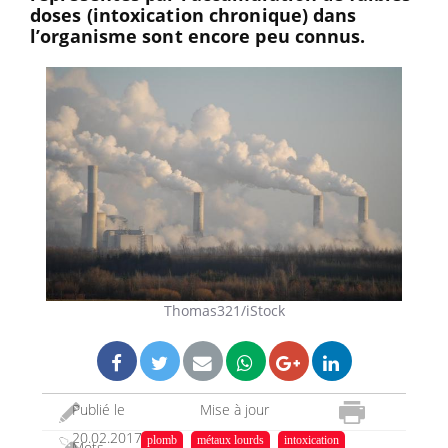
doses (intoxication chronique) dans
l’organisme sont encore peu connus.
Thomas321/iStock
Publié le
Mise à jour
20.02.2017
07.07.2023
plomb
métaux lourds
intoxication
Mots-