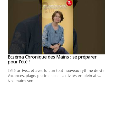
Eczéma Chronique des Mains : se préparer
Youtube
Youtube
pour l’été !
L'été arrive… et avec lui, un tout nouveau rythme de vie !
Vacances, plage, piscine, soleil, activités en plein air…
Nos mains sont ...
Dia
You
Le 
pers